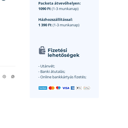
Packeta átvevőhelyen:
1090 Ft
(1-3 munkanap)
Házhozszállítással:
1 390 Ft
(1-3 munkanap)
Fizetési
lehetőségek
- Utánvét;
- Banki átutalás;
- Online bankkártyás fizetés;