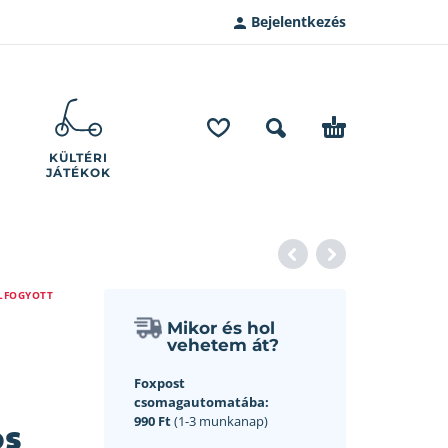
Bejelentkezés
KÜLTÉRI
JÁTÉKOK
LFOGYOTT
Mikor és hol
vehetem át?
Foxpost
csomagautomatába:
os
990 Ft
(1-3 munkanap)