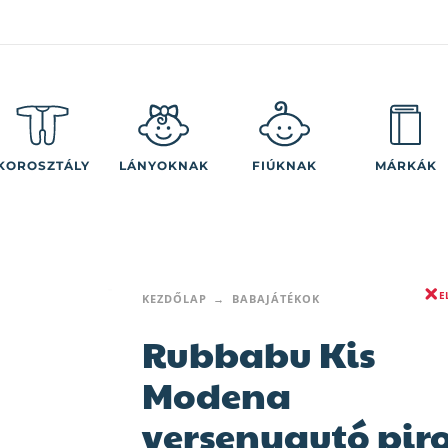
KOROSZTÁLY
LÁNYOKNAK
FIÚKNAK
MÁRKÁK
E
KEZDŐLAP
BABAJÁTÉKOK
Rubbabu Kis
Modena
versenyautó pir