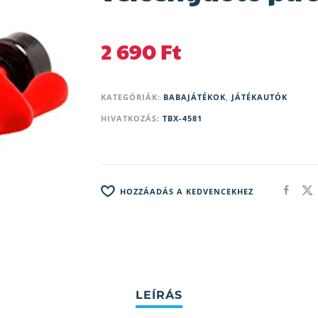
2 690
Ft
KATEGÓRIÁK:
BABAJÁTÉKOK
,
JÁTÉKAUTÓK
HIVATKOZÁS:
TBX-4581
HOZZÁADÁS A KEDVENCEKHEZ