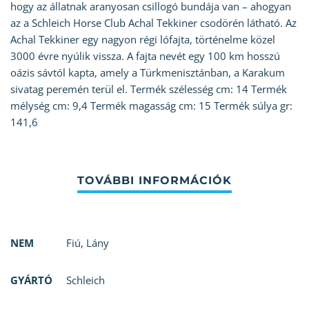
hogy az állatnak aranyosan csillogó bundája van – ahogyan
az a Schleich Horse Club Achal Tekkiner csodörén látható. Az
Achal Tekkiner egy nagyon régi lófajta, történelme közel
3000 évre nyúlik vissza. A fajta nevét egy 100 km hosszú
oázis sávtól kapta, amely a Türkmenisztánban, a Karakum
sivatag peremén terül el. Termék szélesség cm: 14 Termék
mélység cm: 9,4 Termék magasság cm: 15 Termék súlya gr:
141,6
NEM
Fiú
,
Lány
GYÁRTÓ
Schleich