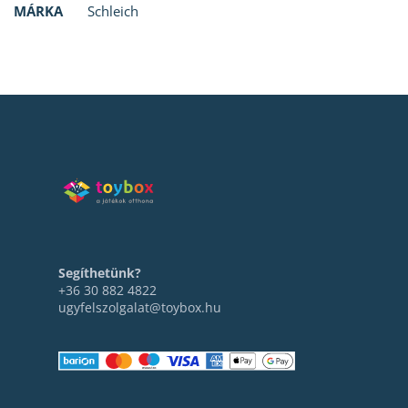
MÁRKA
Schleich
Segíthetünk?
+36 30 882 4822
ugyfelszolgalat@toybox.hu