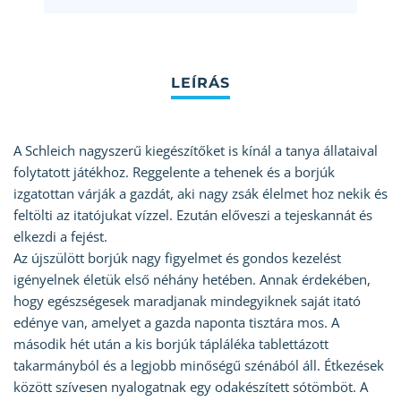
A Schleich nagyszerű kiegészítőket is kínál a tanya állataival
folytatott játékhoz. Reggelente a tehenek és a borjúk
izgatottan várják a gazdát, aki nagy zsák élelmet hoz nekik és
feltölti az itatójukat vízzel. Ezután előveszi a tejeskannát és
elkezdi a fejést.
Az újszülött borjúk nagy figyelmet és gondos kezelést
igényelnek életük első néhány hetében. Annak érdekében,
hogy egészségesek maradjanak mindegyiknek saját itató
edénye van, amelyet a gazda naponta tisztára mos. A
második hét után a kis borjúk tápláléka tablettázott
takarmányból és a legjobb minőségű szénából áll. Étkezések
között szívesen nyalogatnak egy odakészített sótömböt. A