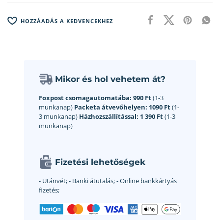
HOZZÁADÁS A KEDVENCEKHEZ
Mikor és hol vehetem át?
Foxpost csomagautomatába:
990 Ft
(1-3
munkanap)
Packeta átvevőhelyen:
1090 Ft
(1-
3 munkanap)
Házhozszállítással:
1 390 Ft
(1-3
munkanap)
Fizetési lehetőségek
- Utánvét;
- Banki átutalás;
- Online bankkártyás
fizetés;