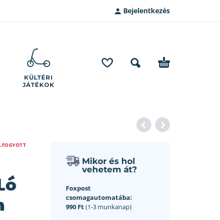
Bejelentkezés
KÜLTÉRI
JÁTÉKOK
LFOGYOTT
Mikor és hol
vehetem át?
Ló
Foxpost
m
csomagautomatába:
990 Ft
(1-3 munkanap)