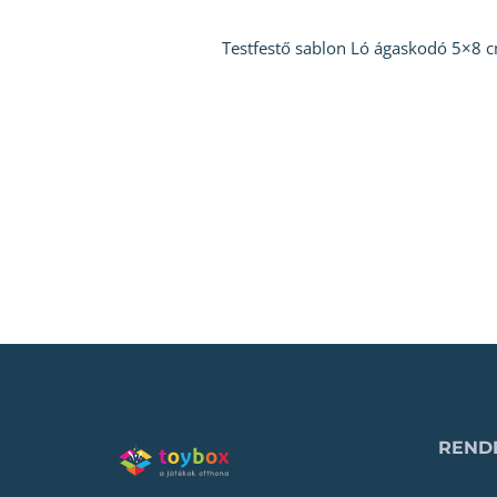
Testfestő sablon Ló ágaskodó 5×8 c
RENDE