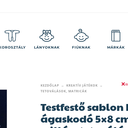
KOROSZTÁLY
LÁNYOKNAK
FIÚKNAK
MÁRKÁK
E
KEZDŐLAP
KREATÍV JÁTÉKOK
TETOVÁLÁSOK, MATRICÁK
Testfestő sablon 
ágaskodó 5×8 c