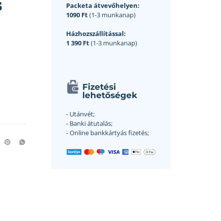
s
Packeta átvevőhelyen:
1090 Ft
(1-3 munkanap)
Házhozszállítással:
1 390 Ft
(1-3 munkanap)
Fizetési
lehetőségek
- Utánvét;
- Banki átutalás;
- Online bankkártyás fizetés;