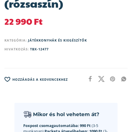
(rózsaszín)
22 990
Ft
KATEGÓRIA:
JÁTÉKKONYHÁK ÉS KIEGÉSZÍTŐK
HIVATKOZÁS:
TBX-12477
HOZZÁADÁS A KEDVENCEKHEZ
Mikor és hol vehetem át?
Foxpost csomagautomatába:
990 Ft
(3-5
munkanap)
Packeta átvevőhelyen:
1090 Ft
(3-