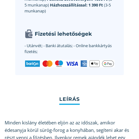
5 munkanap)
Házhozszállítással:
1 390 Ft
(3-5
munkanap)
Fizetési lehetőségek
- Utánvét;
- Banki átutalás;
- Online bankkártyás
fizetés;
Minden kislány életében eljön az az időszak, amikor
édesanyja körül sürög-forog a konyhában, segíteni akar és
részt venni a főzésben. Ilyenkor remek ajándék lehet egy