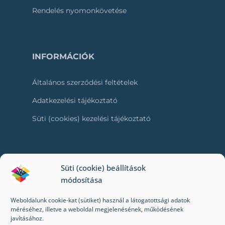
Rendelés nyomonkövetése
INFORMÁCIÓK
Általános szerződési feltételek
Adatkezelési tájékoztató
Süti (cookies) kezelési tájékoztató
RÓLUNK
Süti (cookie) beállítások
módosítása
Kapcsolat
Weboldalunk cookie-kat (sütiket) használ a látogatottsági adatok
Kik vagyunk mi?
méréséhez, illetve a weboldal megjelenésének, működésének
javításához.