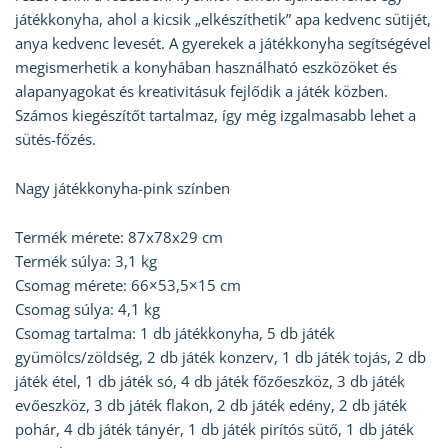
játékkonyha, ahol a kicsik „elkészíthetik” apa kedvenc sütijét,
anya kedvenc levesét. A gyerekek a játékkonyha segítségével
megismerhetik a konyhában használható eszközöket és
alapanyagokat és kreativitásuk fejlődik a játék közben.
Számos kiegészítőt tartalmaz, így még izgalmasabb lehet a
sütés-főzés.
Nagy játékkonyha-pink színben
Termék mérete: 87x78x29 cm
Termék súlya: 3,1 kg
Csomag mérete: 66×53,5×15 cm
Csomag súlya: 4,1 kg
Csomag tartalma: 1 db játékkonyha, 5 db játék
gyümölcs/zöldség, 2 db játék konzerv, 1 db játék tojás, 2 db
játék étel, 1 db játék só, 4 db játék főzőeszköz, 3 db játék
evőeszköz, 3 db játék flakon, 2 db játék edény, 2 db játék
pohár, 4 db játék tányér, 1 db játék pirítós sütő, 1 db játék