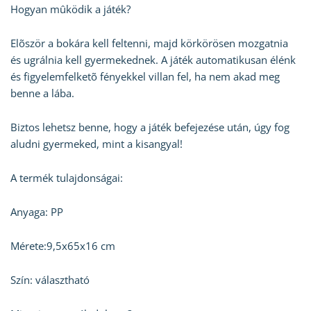
Hogyan mûködik a játék?
Elõször a bokára kell feltenni, majd körkörösen mozgatnia
és ugrálnia kell gyermekednek. A játék automatikusan élénk
és figyelemfelketõ fényekkel villan fel, ha nem akad meg
benne a lába.
Biztos lehetsz benne, hogy a játék befejezése után, úgy fog
aludni gyermeked, mint a kisangyal!
A termék tulajdonságai:
Anyaga: PP
Mérete:9,5x65x16 cm
Szín: választható