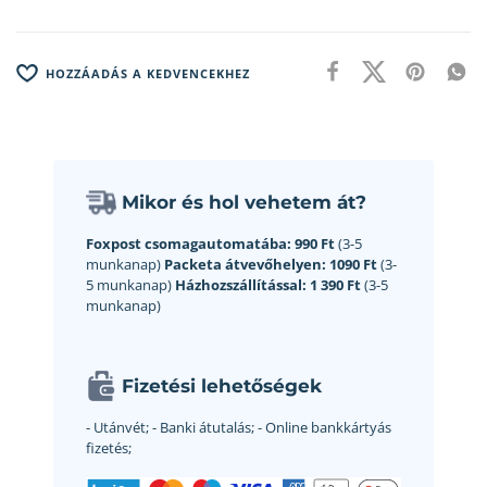
HOZZÁADÁS A KEDVENCEKHEZ
Mikor és hol vehetem át?
Foxpost csomagautomatába:
990 Ft
(3-5
munkanap)
Packeta átvevőhelyen:
1090 Ft
(3-
5 munkanap)
Házhozszállítással:
1 390 Ft
(3-5
munkanap)
Fizetési lehetőségek
- Utánvét;
- Banki átutalás;
- Online bankkártyás
fizetés;