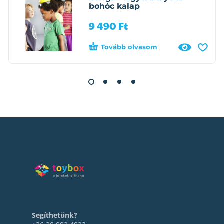
bohóc kalap
9 490
Ft
Tovább olvasom
Segíthetünk?