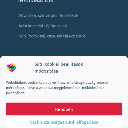
INFORMÁCIÓK
Általános szerződési feltételek
Adatkezelési tájékoztató
Süti (cookies) kezelési tájékoztató
RÓLUNK
Süti (cookie) beállítások
módosítása
Kapcsolat
Weboldalunk cookie-kat (sütiket) használ a látogatottsági adatok
Kik vagyunk mi?
méréséhez, illetve a weboldal megjelenésének, működésének
javításához.
Impresszum
Rendben
Csak a szükséges sütik elfogadása