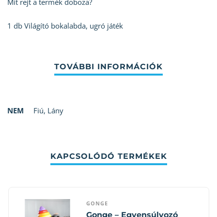
Mit rejt a termék doboza?
1 db Világító bokalabda, ugró játék
NEM
Fiú
,
Lány
KAPCSOLÓDÓ TERMÉKEK
GONGE
Gonge – Egyensúlyozó