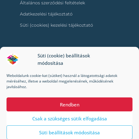
Általános szerződési feltételek
Adatkezelési tájékoztató
Süti (cookies) kezelési tájékoztató
RÓLUNK
Süti (cookie) beállítások
módosítása
Kapcsolat
Weboldalunk cookie-kat (sütiket) használ a látogatottsági adatok
Kik vagyunk mi?
méréséhez, illetve a weboldal megjelenésének, működésének
javításához.
Impresszum
Rendben
Csak a szükséges sütik elfogadása
Süti beállítások módosítása
© 2022-2024 Toybox. Minden jog fenntartva.