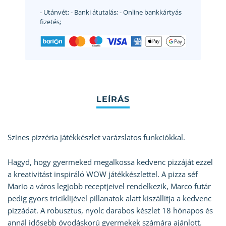
- Utánvét;
- Banki átutalás;
- Online bankkártyás
fizetés;
Színes pizzéria játékkészlet varázslatos funkciókkal.
Hagyd, hogy gyermeked megalkossa kedvenc pizzáját ezzel
a kreativitást inspiráló WOW játékkészlettel. A pizza séf
Mario a város legjobb receptjeivel rendelkezik, Marco futár
pedig gyors triciklijével pillanatok alatt kiszállítja a kedvenc
pizzádat. A robusztus, nyolc darabos készlet 18 hónapos és
annál idősebb óvodáskorú gyermekek számára ajánlott.