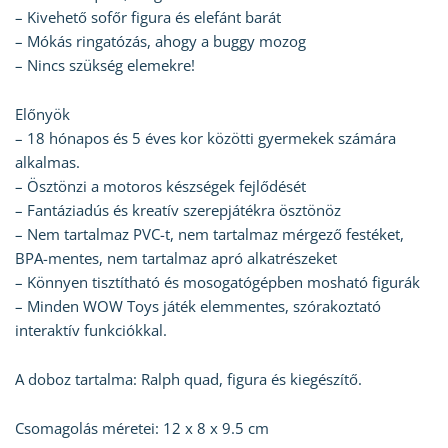
– Kivehető sofőr figura és elefánt barát
– Mókás ringatózás, ahogy a buggy mozog
– Nincs szükség elemekre!
Előnyök
– 18 hónapos és 5 éves kor közötti gyermekek számára
alkalmas.
– Ösztönzi a motoros készségek fejlődését
– Fantáziadús és kreatív szerepjátékra ösztönöz
– Nem tartalmaz PVC-t, nem tartalmaz mérgező festéket,
BPA-mentes, nem tartalmaz apró alkatrészeket
– Könnyen tisztítható és mosogatógépben mosható figurák
– Minden WOW Toys játék elemmentes, szórakoztató
interaktív funkciókkal.
A doboz tartalma: Ralph quad, figura és kiegészítő.
Csomagolás méretei: 12 x 8 x 9.5 cm