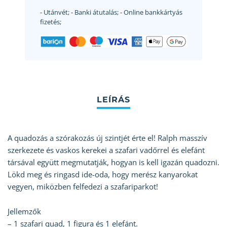
- Utánvét;
- Banki átutalás;
- Online bankkártyás
fizetés;
A quadozás a szórakozás új szintjét érte el! Ralph masszív
szerkezete és vaskos kerekei a szafari vadőrrel és elefánt
társával együtt megmutatják, hogyan is kell igazán quadozni.
Lökd meg és ringasd ide-oda, hogy merész kanyarokat
vegyen, miközben felfedezi a szafariparkot!
Jellemzők
– 1 szafari quad, 1 figura és 1 elefánt.