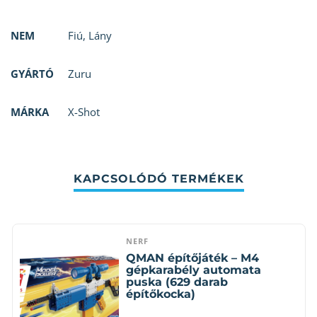
NEM
Fiú
,
Lány
GYÁRTÓ
Zuru
MÁRKA
X-Shot
KAPCSOLÓDÓ TERMÉKEK
NERF
QMAN építőjáték – M4
gépkarabély automata
puska (629 darab
építőkocka)