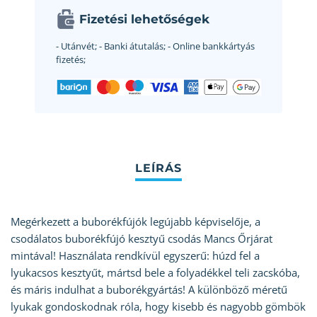
Fizetési lehetőségek
- Utánvét;
- Banki átutalás;
- Online bankkártyás
fizetés;
Megérkezett a buborékfújók legújabb képviselője, a
csodálatos buborékfújó kesztyű csodás Mancs Őrjárat
mintával! Használata rendkívül egyszerű: húzd fel a
lyukacsos kesztyűt, mártsd bele a folyadékkel teli zacskóba,
és máris indulhat a buborékgyártás! A különböző méretű
lyukak gondoskodnak róla, hogy kisebb és nagyobb gömbök