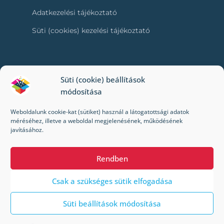
Adatkezelési tájékoztató
Süti (cookies) kezelési tájékoztató
RÓLUNK
Süti (cookie) beállítások
módosítása
Kapcsolat
Weboldalunk cookie-kat (sütiket) használ a látogatottsági adatok
Kik vagyunk mi?
méréséhez, illetve a weboldal megjelenésének, működésének
javításához.
Impresszum
Rendben
Csak a szükséges sütik elfogadása
Süti beállítások módosítása
© 2022-2024 Toybox. Minden jog fenntartva.
A Toybox webáruházban a megrendelés/kiszállítás