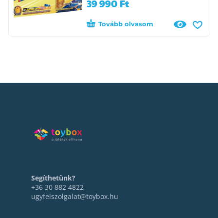
39 990
Ft
Tovább olvasom
Segíthetünk?
+36 30 882 4822
ugyfelszolgalat@toybox.hu