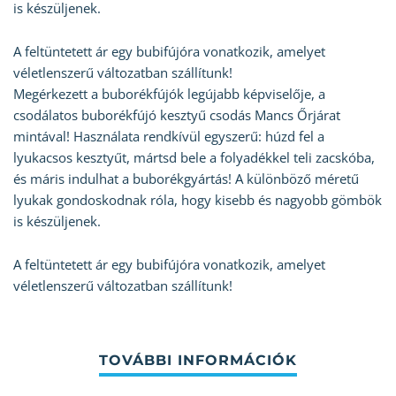
is készüljenek.
A feltüntetett ár egy bubifújóra vonatkozik, amelyet
véletlenszerű változatban szállítunk!
Megérkezett a buborékfújók legújabb képviselője, a
csodálatos buborékfújó kesztyű csodás Mancs Őrjárat
mintával! Használata rendkívül egyszerű: húzd fel a
lyukacsos kesztyűt, mártsd bele a folyadékkel teli zacskóba,
és máris indulhat a buborékgyártás! A különböző méretű
lyukak gondoskodnak róla, hogy kisebb és nagyobb gömbök
is készüljenek.
A feltüntetett ár egy bubifújóra vonatkozik, amelyet
véletlenszerű változatban szállítunk!