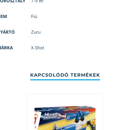
OROSZTÁLY
7-9 év
NEM
Fiú
GYÁRTÓ
Zuru
MÁRKA
X-Shot
KAPCSOLÓDÓ TERMÉKEK