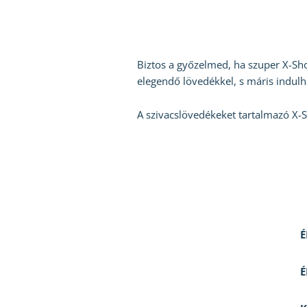
Biztos a győzelmed, ha szuper X-Shot
elegendő lövedékkel, s máris indulha
A szivacslövedékeket tartalmazó X-Sh
É
É