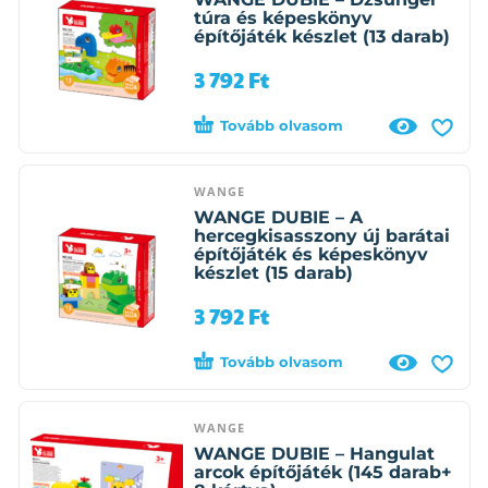
túra és képeskönyv
építőjáték készlet (13 darab)
3 792
Ft
Tovább olvasom
WANGE
WANGE DUBIE – A
hercegkisasszony új barátai
építőjáték és képeskönyv
készlet (15 darab)
3 792
Ft
Tovább olvasom
WANGE
WANGE DUBIE – Hangulat
arcok építőjáték (145 darab+