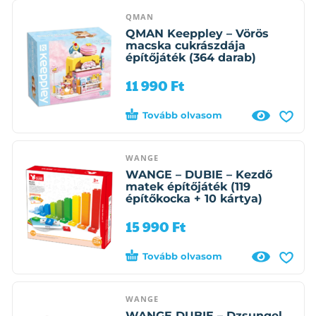
QMAN
QMAN Keeppley – Vörös
macska cukrászdája
építőjáték (364 darab)
11 990
Ft
Tovább olvasom
WANGE
WANGE – DUBIE – Kezdő
matek építőjáték (119
építőkocka + 10 kártya)
15 990
Ft
Tovább olvasom
WANGE
WANGE DUBIE – Dzsungel