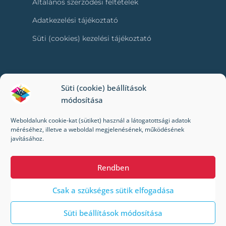
Általános szerződési feltételek
Adatkezelési tájékoztató
Süti (cookies) kezelési tájékoztató
RÓLUNK
Süti (cookie) beállítások
módosítása
Kapcsolat
Weboldalunk cookie-kat (sütiket) használ a látogatottsági adatok
Kik vagyunk mi?
méréséhez, illetve a weboldal megjelenésének, működésének
javításához.
Impresszum
Rendben
Csak a szükséges sütik elfogadása
Süti beállítások módosítása
© 2022-2024 Toybox. Minden jog fenntartva.