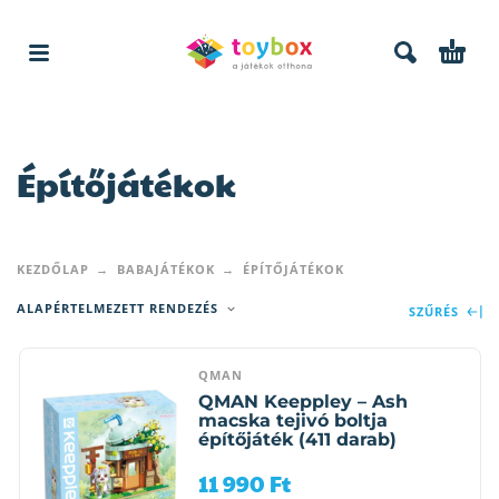
Építőjátékok
KEZDŐLAP
BABAJÁTÉKOK
ÉPÍTŐJÁTÉKOK
ALAPÉRTELMEZETT RENDEZÉS
SZŰRÉS
QMAN
QMAN Keeppley – Ash
macska tejivó boltja
építőjáték (411 darab)
11 990
Ft