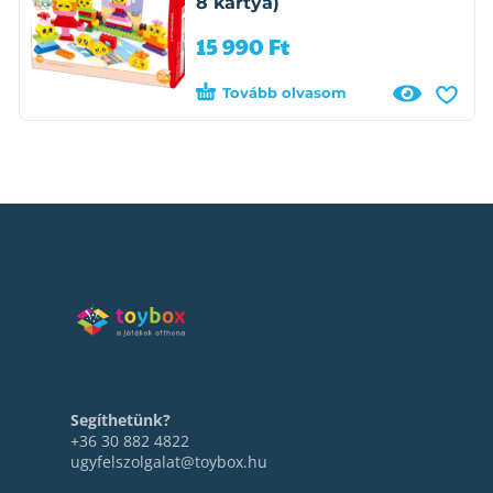
8 kártya)
15 990
Ft
Tovább olvasom
Segíthetünk?
+36 30 882 4822
ugyfelszolgalat@toybox.hu