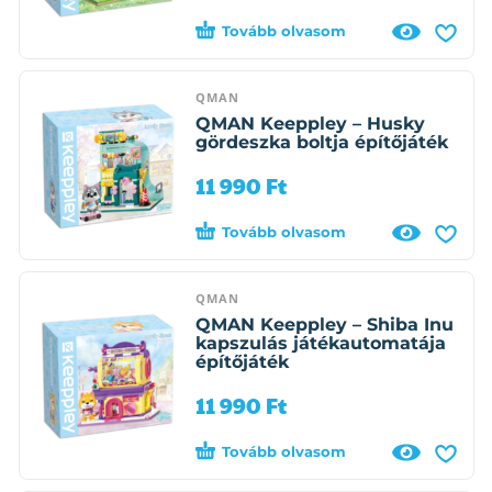
Tovább olvasom
QMAN
QMAN Keeppley – Husky
gördeszka boltja építőjáték
11 990
Ft
Tovább olvasom
QMAN
QMAN Keeppley – Shiba Inu
kapszulás játékautomatája
építőjáték
11 990
Ft
Tovább olvasom