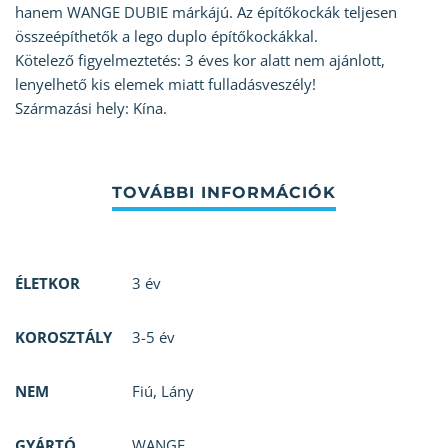
hanem WANGE DUBIE márkájú. Az építőkockák teljesen
összeépíthetők a lego duplo építőkockákkal.
Kötelező figyelmeztetés: 3 éves kor alatt nem ajánlott,
lenyelhető kis elemek miatt fulladásveszély!
Származási hely: Kína.
ÉLETKOR
3 év
KOROSZTÁLY
3-5 év
NEM
Fiú
,
Lány
GYÁRTÓ
WANGE