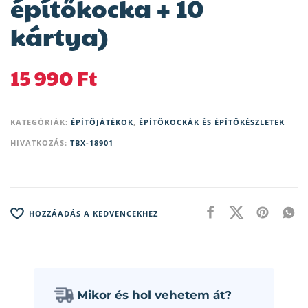
építőkocka + 10
kártya)
15 990
Ft
KATEGÓRIÁK:
ÉPÍTŐJÁTÉKOK
,
ÉPÍTŐKOCKÁK ÉS ÉPÍTŐKÉSZLETEK
HIVATKOZÁS:
TBX-18901
HOZZÁADÁS A KEDVENCEKHEZ
Mikor és hol vehetem át?