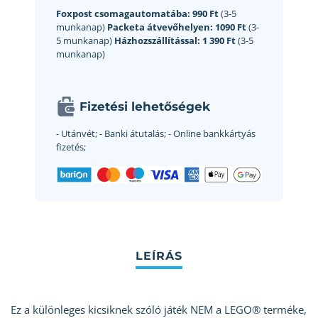
Foxpost csomagautomatába:
990 Ft
(3-5
munkanap)
Packeta átvevőhelyen:
1090 Ft
(3-
5 munkanap)
Házhozszállítással:
1 390 Ft
(3-5
munkanap)
Fizetési lehetőségek
- Utánvét;
- Banki átutalás;
- Online bankkártyás
fizetés;
Ez a különleges kicsiknek szóló játék NEM a LEGO® terméke,