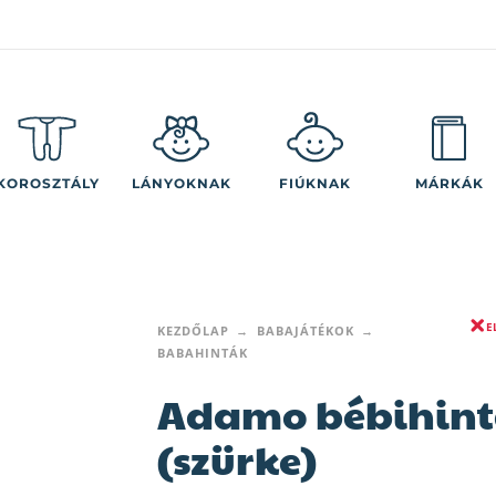
KOROSZTÁLY
LÁNYOKNAK
FIÚKNAK
MÁRKÁK
E
KEZDŐLAP
BABAJÁTÉKOK
BABAHINTÁK
Adamo bébihin
(szürke)