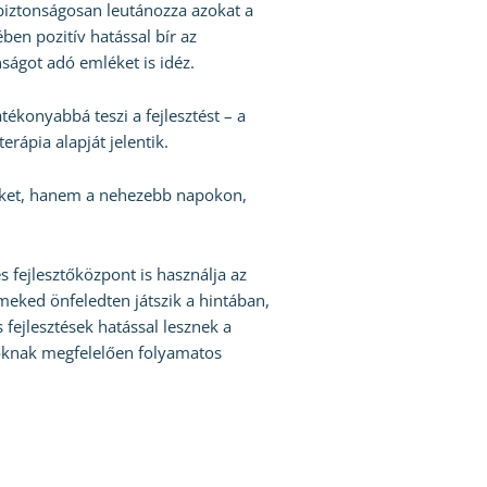
 biztonságosan leutánozza azokat a
en pozitív hatással bír az
ságot adó emléket is idéz.
tékonyabbá teszi a fejlesztést – a
erápia alapját jelentik.
ekeket, hanem a nehezebb napokon,
 fejlesztőközpont is használja az
meked önfeledten játszik a hintában,
s fejlesztések hatással lesznek a
ásoknak megfelelően folyamatos