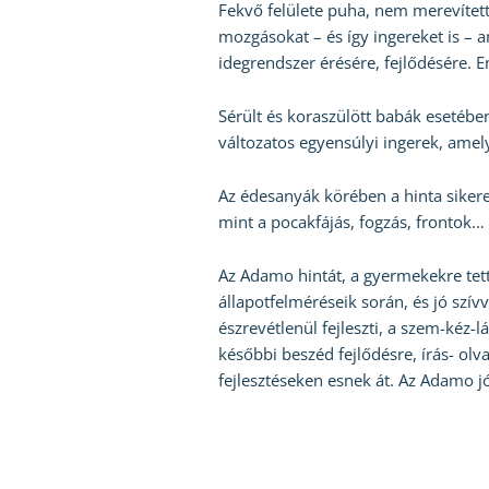
Fekvő felülete puha, nem merevített
mozgásokat – és így ingereket is – 
idegrendszer érésére, fejlődésére. 
Sérült és koraszülött babák esetében,
változatos egyensúlyi ingerek, amelye
Az édesanyák körében a hinta sikere
mint a pocakfájás, fogzás, frontok…
Az Adamo hintát, a gyermekekre tett
állapotfelméréseik során, és jó szív
észrevétlenül fejleszti, a szem-kéz-l
későbbi beszéd fejlődésre, írás- olv
fejlesztéseken esnek át. Az Adamo jó