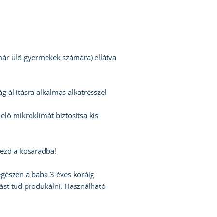
 már ülő gyermekek számára) ellátva
 állításra alkalmas alkatrésszel
ő mikroklímát biztosítsa kis
yezd a kosaradba!
 egészen a baba 3 éves koráig
gást tud produkálni. Használható