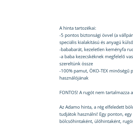
A hinta tartozékai:
-5 pontos biztonsági övvel (a vállpá
speciális kialakítású és anyagú küls
-bababarát, kezeletlen keményfa ru
-a baba kezecskéknek megfelelő vasta
szereltünk össze
-100% pamut, ÖKO-TEX minőségű pár
használójának
FONTOS! A rugót nem tartalmazza a 
Az Adamo hinta, a rég elfeledett böl
tudjátok használni! Egy ponton, egy
bölcsőhintaként, ülőhintaként, rug