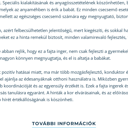
. Speciális kialakításának és anyagösszetételének köszönhetően,
amelyek az anyaméhben is érik a babát. Ez minden csecsemő esetéb
Emellett az egészséges csecsemő számára egy megnyugtató, bizton
 azért felbecsülhetetlen jelentőségű, mert kiegészíti, és sokkal ha
ket ez a hinta remekül biztosít, minden valamirevaló fejlesztés, t
 abban rejlik, hogy ez a fajta inger, nem csak fejleszti a gyerm
 nagyon könnyen megnyugtatja, és el is altatja a babákat.
 pozitív hatásai miatt, ma már több mozgásfejlesztő, konduktor és
vel ajánlja az édesanyáknak otthoni használatra is. Miközben gyer
áb koordinációját és az egyensúly érzékét is. Ezek a fajta ingerek é
asás tanulásra egyaránt. A hinták a kor elvárásainak, és az előír
 hírét értékállóságának is köszönheti.