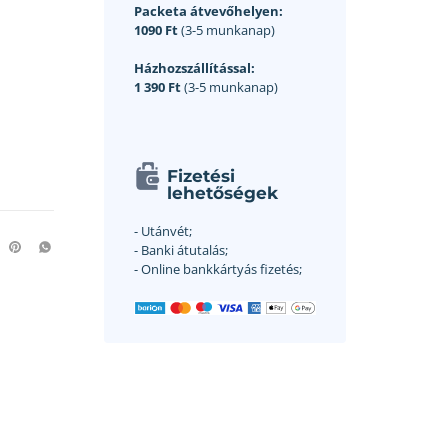
Packeta átvevőhelyen:
1090 Ft
(3-5 munkanap)
Házhozszállítással:
1 390 Ft
(3-5 munkanap)
Fizetési
lehetőségek
- Utánvét;
- Banki átutalás;
- Online bankkártyás fizetés;