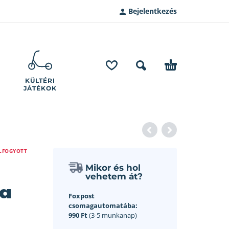
Bejelentkezés
KÜLTÉRI
JÁTÉKOK
LFOGYOTT
Mikor és hol
vehetem át?
ta
Foxpost
csomagautomatába:
990 Ft
(3-5 munkanap)