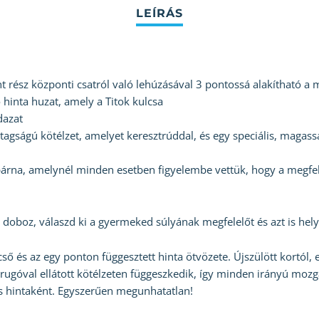
nt rész központi csatról való lehúzásával 3 pontossá alakítható a
ő hinta huzat, amely a Titok kulcsa
dazat
gságú kötélzet, amelyet keresztrúddal, és egy speciális, magasság
na, amelynél minden esetben figyelembe vettük, hogy a megfelel
doboz, válaszd ki a gyermeked súlyának megfelelőt és azt is hel
cső és az egy ponton függesztett hinta ötvözete. Újszülött kortól,
 rugóval ellátott kötélzeten függeszkedik, így minden irányú moz
ós hintaként. Egyszerűen megunhatatlan!