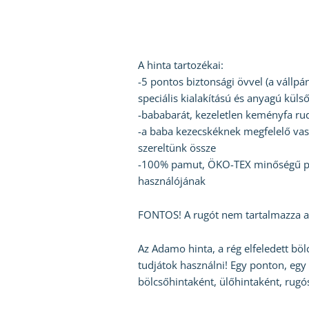
A hinta tartozékai:
-5 pontos biztonsági övvel (a vállpá
speciális kialakítású és anyagú küls
-bababarát, kezeletlen keményfa ru
-a baba kezecskéknek megfelelő vasta
szereltünk össze
-100% pamut, ÖKO-TEX minőségű pár
használójának
FONTOS! A rugót nem tartalmazza a 
Az Adamo hinta, a rég elfeledett böl
tudjátok használni! Egy ponton, egy
bölcsőhintaként, ülőhintaként, rug