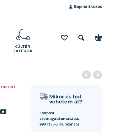
Bejelentkezés
KÜLTÉRI
JÁTÉKOK
LFOGYOTT
Mikor és hol
vehetem át?
ta
Foxpost
csomagautomatába:
990 Ft
(3-5 munkanap)