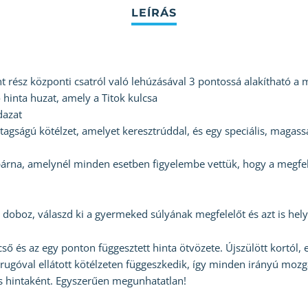
nt rész központi csatról való lehúzásával 3 pontossá alakítható a
ő hinta huzat, amely a Titok kulcsa
dazat
gságú kötélzet, amelyet keresztrúddal, és egy speciális, magasság
na, amelynél minden esetben figyelembe vettük, hogy a megfelel
doboz, válaszd ki a gyermeked súlyának megfelelőt és azt is hel
cső és az egy ponton függesztett hinta ötvözete. Újszülött kortól,
 rugóval ellátott kötélzeten függeszkedik, így minden irányú moz
ós hintaként. Egyszerűen megunhatatlan!