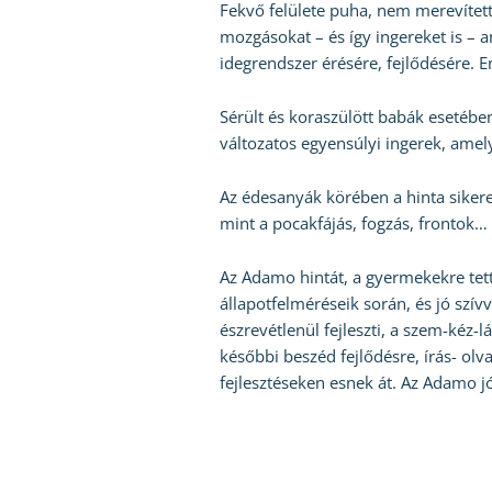
Fekvő felülete puha, nem merevített
mozgásokat – és így ingereket is – 
idegrendszer érésére, fejlődésére. 
Sérült és koraszülött babák esetében,
változatos egyensúlyi ingerek, amelye
Az édesanyák körében a hinta sikere
mint a pocakfájás, fogzás, frontok…
Az Adamo hintát, a gyermekekre tett
állapotfelméréseik során, és jó szív
észrevétlenül fejleszti, a szem-kéz-l
későbbi beszéd fejlődésre, írás- olv
fejlesztéseken esnek át. Az Adamo jó