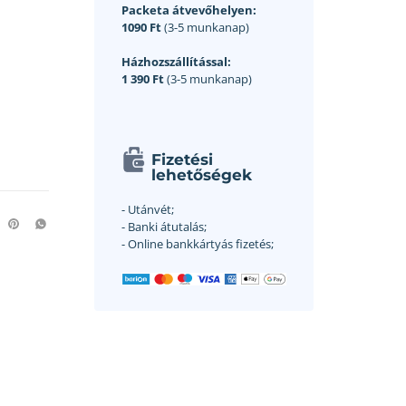
Packeta átvevőhelyen:
1090 Ft
(3-5 munkanap)
Házhozszállítással:
1 390 Ft
(3-5 munkanap)
Fizetési
lehetőségek
- Utánvét;
- Banki átutalás;
- Online bankkártyás fizetés;