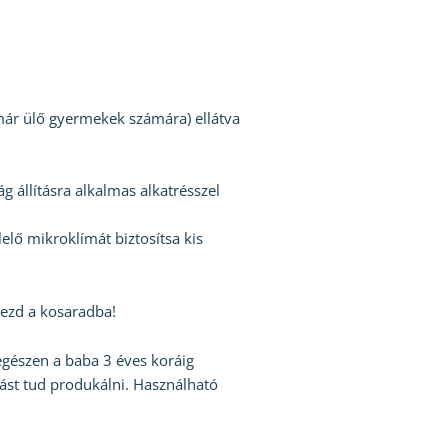
 már ülő gyermekek számára) ellátva
 állításra alkalmas alkatrésszel
ő mikroklímát biztosítsa kis
yezd a kosaradba!
 egészen a baba 3 éves koráig
gást tud produkálni. Használható