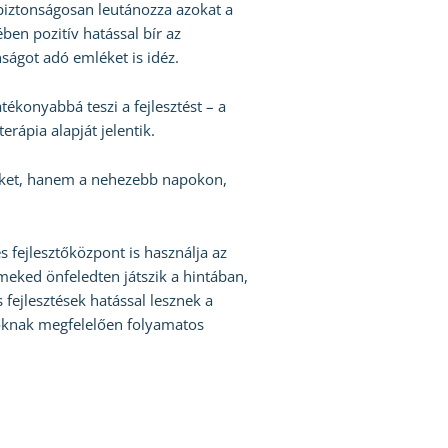
 biztonságosan leutánozza azokat a
en pozitív hatással bír az
ságot adó emléket is idéz.
tékonyabbá teszi a fejlesztést – a
erápia alapját jelentik.
ekeket, hanem a nehezebb napokon,
 fejlesztőközpont is használja az
meked önfeledten játszik a hintában,
s fejlesztések hatással lesznek a
ásoknak megfelelően folyamatos