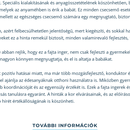
. Speciális kialakításának és anyagösszetételének köszönhetően,
amelyek az anyaméhben is érik a babát. Ez minden csecsemő esetéb
Emellett az egészséges csecsemő számára egy megnyugtató, bizton
 azért felbecsülhetetlen jelentőségű, mert kiegészíti, és sokkal ha
ket ez a hinta remekül biztosít, minden valamirevaló fejlesztés, t
 abban rejlik, hogy ez a fajta inger, nem csak fejleszti a gyerm
 nagyon könnyen megnyugtatja, és el is altatja a babákat.
 pozitív hatásai miatt, ma már több mozgásfejlesztő, konduktor és
vel ajánlja az édesanyáknak otthoni használatra is. Miközben gyer
áb koordinációját és az egyensúly érzékét is. Ezek a fajta ingerek é
asás tanulásra egyaránt. A hinták a kor elvárásainak, és az előír
 hírét értékállóságának is köszönheti.