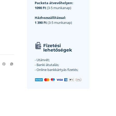
Packeta átvevőhelyen:
1090 Ft
(3-5 munkanap)
Házhozszállítással:
1 390 Ft
(3-5 munkanap)
Fizetési
lehetőségek
- Utánvét;
- Banki átutalás;
- Online bankkártyás fizetés;