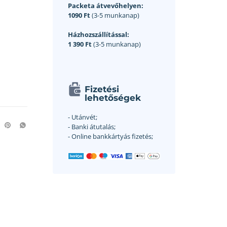
Packeta átvevőhelyen:
1090 Ft
(3-5 munkanap)
Házhozszállítással:
1 390 Ft
(3-5 munkanap)
Fizetési
lehetőségek
- Utánvét;
- Banki átutalás;
- Online bankkártyás fizetés;