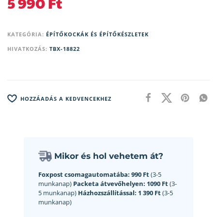
5 990
Ft
KATEGÓRIA:
ÉPÍTŐKOCKÁK ÉS ÉPÍTŐKÉSZLETEK
HIVATKOZÁS:
TBX-18822
HOZZÁADÁS A KEDVENCEKHEZ
Mikor és hol vehetem át?
Foxpost csomagautomatába:
990 Ft
(3-5
munkanap)
Packeta átvevőhelyen:
1090 Ft
(3-
5 munkanap)
Házhozszállítással:
1 390 Ft
(3-5
munkanap)