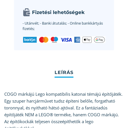
Fizetési lehetőségek
- Utánvét;
- Banki átutalás;
- Online bankkártyás
fizetés;
COGO márkájú Lego kompatibilis katonai témájú építőjáték.
Egy szuper harcjárművet tudsz építeni belőle, forgatható
toronnyal, és nyitható hátsó ajtóval. Ez a fantáziadús
építőjáték NEM a LEGO® terméke, hanem COGO márkájú.
Az építőkockák teljesen összeépíthetők a lego