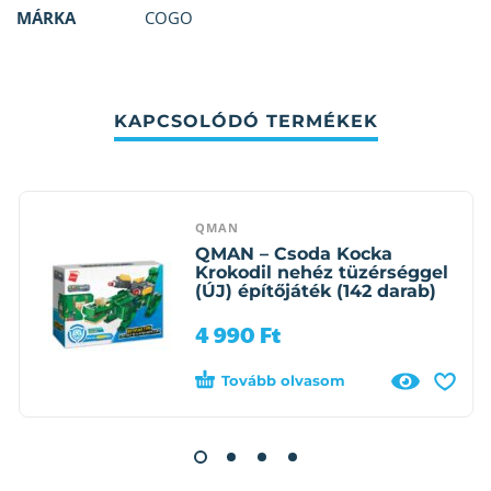
MÁRKA
COGO
KAPCSOLÓDÓ TERMÉKEK
QMAN
QMAN – Csoda Kocka
Krokodil nehéz tüzérséggel
(ÚJ) építőjáték (142 darab)
4 990
Ft
Tovább olvasom