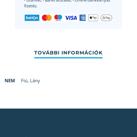
- Utánvét;
- Banki átutalás;
- Online bankkártyás
fizetés;
NEM
Fiú
,
Lány