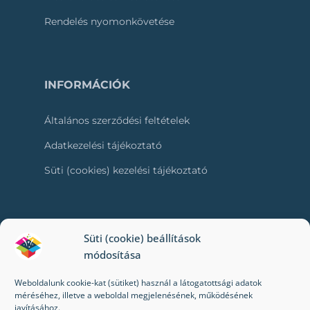
Rendelés nyomonkövetése
INFORMÁCIÓK
Általános szerződési feltételek
Adatkezelési tájékoztató
Süti (cookies) kezelési tájékoztató
RÓLUNK
Süti (cookie) beállítások
módosítása
Kapcsolat
Weboldalunk cookie-kat (sütiket) használ a látogatottsági adatok
Kik vagyunk mi?
méréséhez, illetve a weboldal megjelenésének, működésének
javításához.