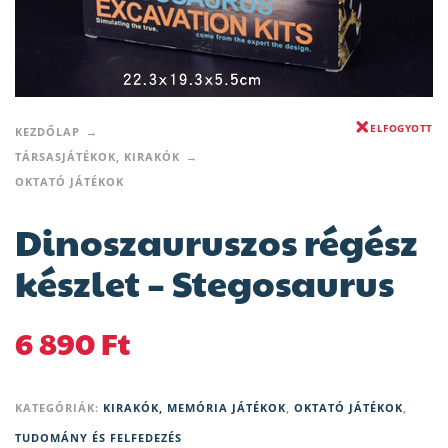
ELFOGYOTT
KEZDŐLAP
TÁRSASJÁTÉKOK, KIRAKÓK
OKTATÓ JÁTÉKOK
Dinoszauruszos régész
készlet – Stegosaurus
6 890
Ft
KATEGÓRIÁK:
KIRAKÓK, MEMÓRIA JÁTÉKOK
,
OKTATÓ JÁTÉKOK
,
TUDOMÁNY ÉS FELFEDEZÉS