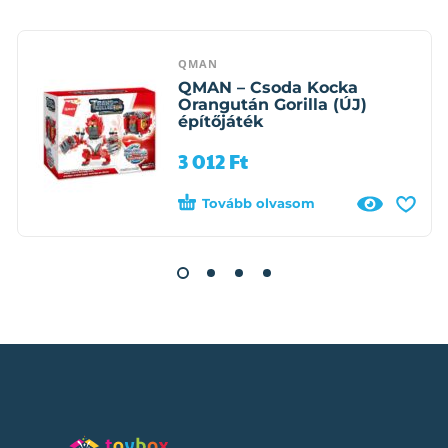
QMAN
QMAN – Csoda Kocka
Orangután Gorilla (ÚJ)
építőjáték
3 012
Ft
Tovább olvasom