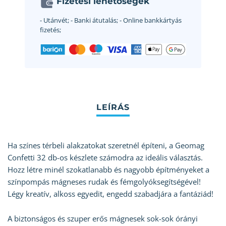
Fizetési lehetőségek
- Utánvét;
- Banki átutalás;
- Online bankkártyás
fizetés;
Ha színes térbeli alakzatokat szeretnél építeni, a Geomag
Confetti 32 db-os készlete számodra az ideális választás.
Hozz létre minél szokatlanabb és nagyobb építményeket a
színpompás mágneses rudak és fémgolyóksegítségével!
Légy kreatív, alkoss egyedit, engedd szabadjára a fantáziád!
A biztonságos és szuper erős mágnesek sok-sok órányi