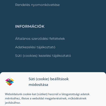
Rendelés nyomonkövetése
INFORMÁCIÓK
Általános szerződési feltételek
Adatkezelési tájékoztató
Süti (cookies) kezelési tájékoztató
RÓLUNK
Süti (cookie) beállítások
módosítása
Kapcsolat
Weboldalunk cookie-kat (sütiket) használ a látogatottsági adatok
Kik vagyunk mi?
méréséhez, illetve a weboldal megjelenésének, működésének
javításához.