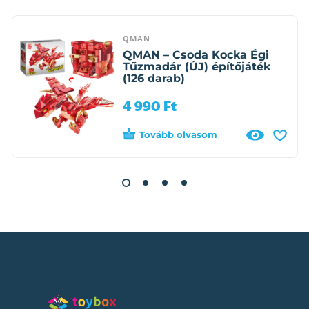
QMAN
QMAN – Csoda Kocka Égi
Tűzmadár (ÚJ) építőjáték
(126 darab)
4 990
Ft
Tovább olvasom