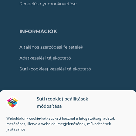
Rendelés nyomonkövetése
INFORMÁCIÓK
Általános szerződési feltételek
Adatkezelési tájékoztató
Süti (cookies) kezelési tájékoztató
RÓLUNK
Süti (cookie) beállítások
módosítása
Kapcsolat
Weboldalunk cookie-kat (sütiket) használ a látogatottsági adatok
Kik vagyunk mi?
méréséhez, illetve a weboldal megjelenésének, működésének
javításához.
Impresszum