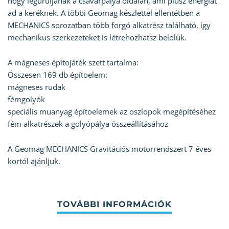
hogy leguruljanak a csavarpálya oldalán, ami plusz energiát
ad a keréknek. A többi Geomag készlettel ellentétben a
MECHANICS sorozatban több forgó alkatrész található, így
mechanikus szerkezeteket is létrehozhatsz belolük.
A mágneses építojáték szett tartalma:
Összesen 169 db építoelem:
mágneses rudak
fémgolyók
speciális muanyag építoelemek az oszlopok megépítéséhez
fém alkatrészek a golyópálya összeállításához
A Geomag MECHANICS Gravitációs motorrendszert 7 éves
kortól ajánljuk.