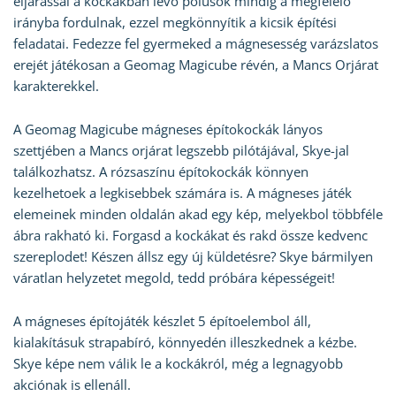
eljárással a kockákban lévo pólusok mindig a megfelelo
irányba fordulnak, ezzel megkönnyítik a kicsik építési
feladatai. Fedezze fel gyermeked a mágnesesség varázslatos
erejét játékosan a Geomag Magicube révén, a Mancs Orjárat
karakterekkel.
A Geomag Magicube mágneses építokockák lányos
szettjében a Mancs orjárat legszebb pilótájával, Skye-jal
találkozhatsz. A rózsaszínu építokockák könnyen
kezelhetoek a legkisebbek számára is. A mágneses játék
elemeinek minden oldalán akad egy kép, melyekbol többféle
ábra rakható ki. Forgasd a kockákat és rakd össze kedvenc
szereplodet! Készen állsz egy új küldetésre? Skye bármilyen
váratlan helyzetet megold, tedd próbára képességeit!
A mágneses építojáték készlet 5 építoelembol áll,
kialakításuk strapabíró, könnyedén illeszkednek a kézbe.
Skye képe nem válik le a kockákról, még a legnagyobb
akciónak is ellenáll.