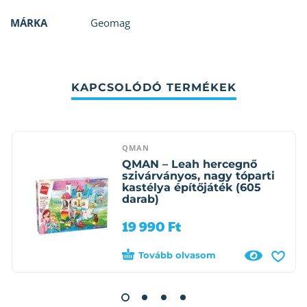
MÁRKA
Geomag
KAPCSOLÓDÓ TERMÉKEK
QMAN
QMAN – Leah hercegnő
szivárványos, nagy tóparti
kastélya építőjáték (605
darab)
19 990
Ft
Tovább olvasom