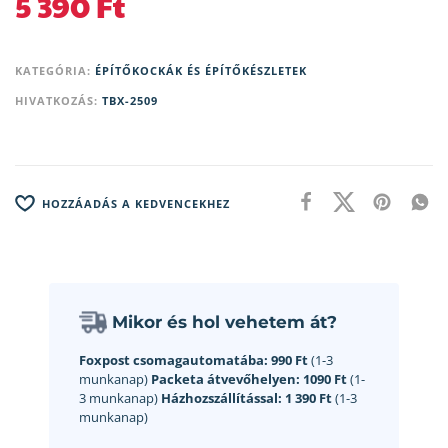
5 390
Ft
KATEGÓRIA:
ÉPÍTŐKOCKÁK ÉS ÉPÍTŐKÉSZLETEK
HIVATKOZÁS:
TBX-2509
HOZZÁADÁS A KEDVENCEKHEZ
Mikor és hol vehetem át?
Foxpost csomagautomatába:
990 Ft
(1-3
munkanap)
Packeta átvevőhelyen:
1090 Ft
(1-
3 munkanap)
Házhozszállítással:
1 390 Ft
(1-3
munkanap)