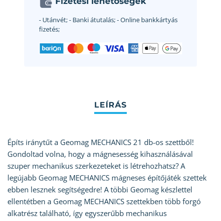
Fizetési lehetőségek
- Utánvét;
- Banki átutalás;
- Online bankkártyás
fizetés;
Építs iránytűt a Geomag MECHANICS 21 db-os szettből!
Gondoltad volna, hogy a mágnesesség kihasználásával
szuper mechanikus szerkezeteket is létrehozhatsz? A
legújabb Geomag MECHANICS mágneses építőjáték szettek
ebben lesznek segítségedre! A többi Geomag készlettel
ellentétben a Geomag MECHANICS szettekben több forgó
alkatrész található, így egyszerűbb mechanikus