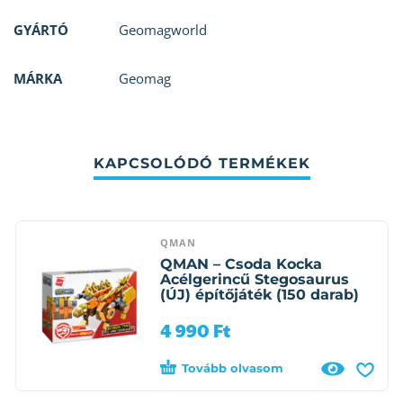
GYÁRTÓ
Geomagworld
MÁRKA
Geomag
KAPCSOLÓDÓ TERMÉKEK
QMAN
QMAN – Csoda Kocka
Acélgerincű Stegosaurus
(ÚJ) építőjáték (150 darab)
4 990
Ft
Tovább olvasom