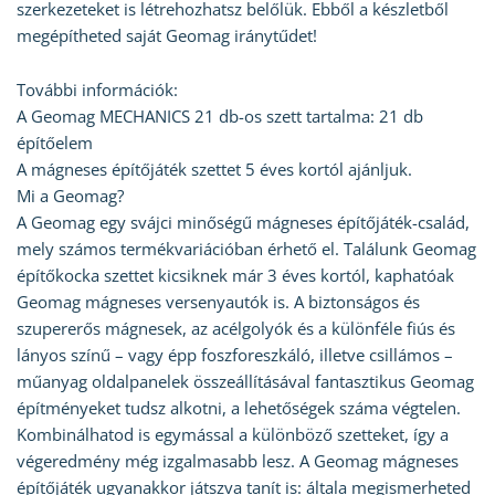
szerkezeteket is létrehozhatsz belőlük. Ebből a készletből
megépítheted saját Geomag iránytűdet!
További információk:
A Geomag MECHANICS 21 db-os szett tartalma: 21 db
építőelem
A mágneses építőjáték szettet 5 éves kortól ajánljuk.
Mi a Geomag?
A Geomag egy svájci minőségű mágneses építőjáték-család,
mely számos termékvariációban érhető el. Találunk Geomag
építőkocka szettet kicsiknek már 3 éves kortól, kaphatóak
Geomag mágneses versenyautók is. A biztonságos és
szupererős mágnesek, az acélgolyók és a különféle fiús és
lányos színű – vagy épp foszforeszkáló, illetve csillámos –
műanyag oldalpanelek összeállításával fantasztikus Geomag
építményeket tudsz alkotni, a lehetőségek száma végtelen.
Kombinálhatod is egymással a különböző szetteket, így a
végeredmény még izgalmasabb lesz. A Geomag mágneses
építőjáték ugyanakkor játszva tanít is: általa megismerheted