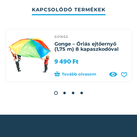
KAPCSOLÓDÓ TERMÉKEK
GONGE
Gonge – Óriás ejtőernyő
(1,75 m) 8 kapaszkodóval
9 490
Ft
Tovább olvasom