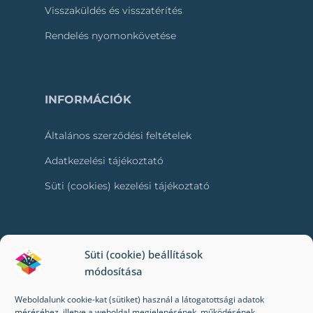
Visszaküldés és visszatérítés
Rendelés nyomonkövetése
INFORMÁCIÓK
Általános szerződési feltételek
Adatkezelési tájékoztató
Süti (cookies) kezelési tájékoztató
RÓLUNK
Süti (cookie) beállítások
módosítása
Kapcsolat
Weboldalunk cookie-kat (sütiket) használ a látogatottsági adatok
Kik vagyunk mi?
méréséhez, illetve a weboldal megjelenésének, működésének