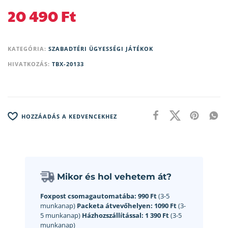
20 490
Ft
KATEGÓRIA:
SZABADTÉRI ÜGYESSÉGI JÁTÉKOK
HIVATKOZÁS:
TBX-20133
HOZZÁADÁS A KEDVENCEKHEZ
Mikor és hol vehetem át?
Foxpost csomagautomatába:
990 Ft
(3-5
munkanap)
Packeta átvevőhelyen:
1090 Ft
(3-
5 munkanap)
Házhozszállítással:
1 390 Ft
(3-5
munkanap)