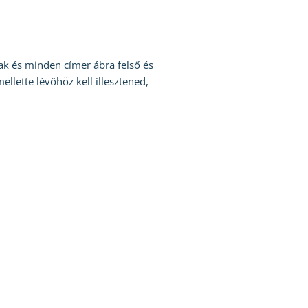
ak és minden címer ábra felső és
lette lévőhöz kell illesztened,