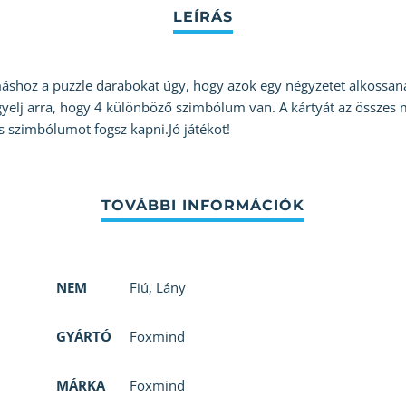
máshoz a puzzle darabokat úgy, hogy azok egy négyzetet alkossan
elj arra, hogy 4 különböző szimbólum van. A kártyát az összes mel
s szimbólumot fogsz kapni.Jó játékot!
NEM
Fiú
,
Lány
GYÁRTÓ
Foxmind
MÁRKA
Foxmind