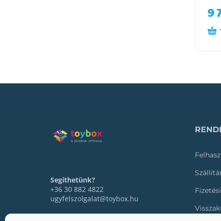
9 
RENDE
Felhasz
Szállít
Segíthetünk?
+36 30 882 4822
Fizetés
ugyfelszolgalat@toybox.hu
Visszak