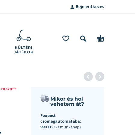
Bejelentkezés
KÜLTÉRI
JÁTÉKOK
LFOGYOTT
Mikor és hol
vehetem át?
Foxpost
csomagautomatába:
–
990 Ft
(1-3 munkanap)