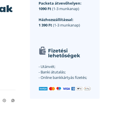
Packeta átvevőhelyen:
zak
1090 Ft
(1-3 munkanap)
Házhozszállítással:
1 390 Ft
(1-3 munkanap)
Fizetési
lehetőségek
- Utánvét;
- Banki átutalás;
- Online bankkártyás fizetés;