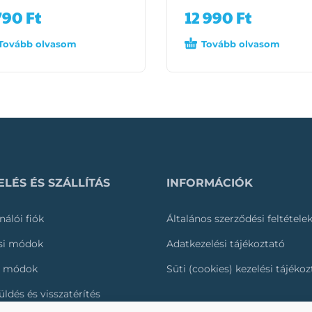
790
Ft
12 990
Ft
Tovább olvasom
Tovább olvasom
LÉS ÉS SZÁLLÍTÁS
INFORMÁCIÓK
nálói fiók
Általános szerződési feltétele
ási módok
Adatkezelési tájékoztató
i módok
Süti (cookies) kezelési tájéko
üldés és visszatérítés