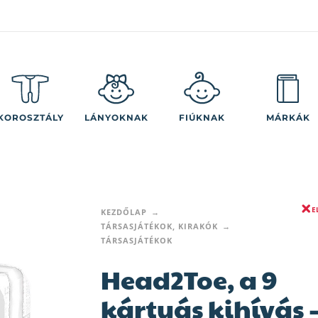
KOROSZTÁLY
LÁNYOKNAK
FIÚKNAK
MÁRKÁK
E
KEZDŐLAP
TÁRSASJÁTÉKOK, KIRAKÓK
TÁRSASJÁTÉKOK
Head2Toe, a 9
kártyás kihívás 