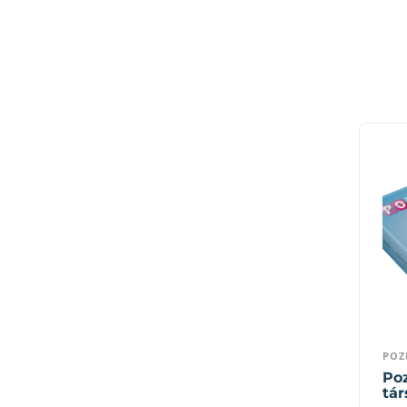
POZ
Poz
tár