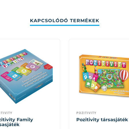
KAPCSOLÓDÓ TERMÉKEK
ITIVITY
POZITIVITY
itivity Family
Pozitivity társasjáték
sasjáték