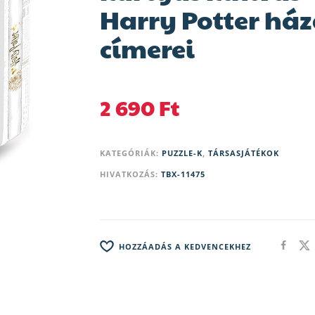
Harry Potter há
címerei
2 690
Ft
KATEGÓRIÁK:
PUZZLE-K
,
TÁRSASJÁTÉKOK
HIVATKOZÁS:
TBX-11475
HOZZÁADÁS A KEDVENCEKHEZ