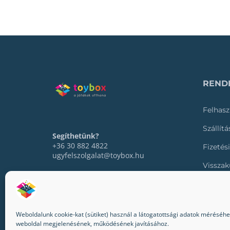
RENDE
Felhasz
Szállít
Segíthetünk?
+36 30 882 4822
Fizetés
ugyfelszolgalat@toybox.hu
Visszak
Rendel
Weboldalunk cookie-kat (sütiket) használ a látogatottsági adatok méréséhez,
weboldal megjelenésének, működésének javításához.