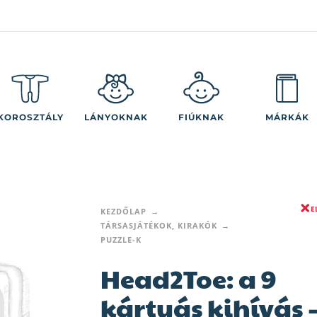
KOROSZTÁLY
LÁNYOKNAK
FIÚKNAK
MÁRKÁK
E
KEZDŐLAP
TÁRSASJÁTÉKOK, KIRAKÓK
PUZZLE-K
Head2Toe: a 9
kártyás kihívás 