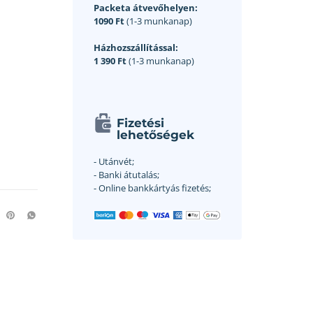
Packeta átvevőhelyen:
1090 Ft
(1-3 munkanap)
Házhozszállítással:
1 390 Ft
(1-3 munkanap)
Fizetési
lehetőségek
- Utánvét;
- Banki átutalás;
- Online bankkártyás fizetés;