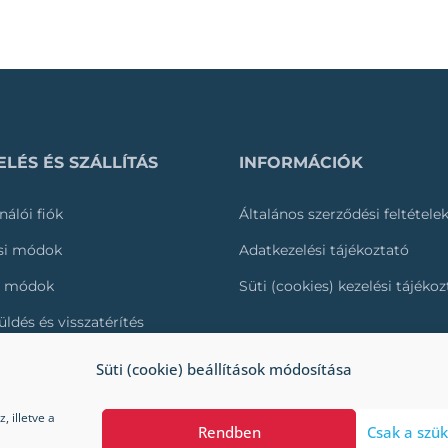
LÉS ÉS SZÁLLÍTÁS
INFORMÁCIÓK
nálói fiók
Általános szerződési feltétele
ási módok
Adatkezelési tájékoztató
i módok
Süti (cookies) kezelési tájéko
üldés és visszatérítés
és nyomonkövetése
Süti (cookie) beállítások módosítása
 illetve a
Rendben
Csak a szük