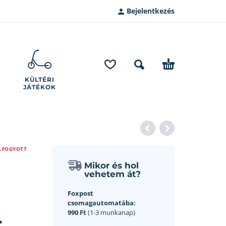
Bejelentkezés
KÜLTÉRI
JÁTÉKOK
LFOGYOTT
Mikor és hol
vehetem át?
Foxpost
csomagautomatába:
–
990 Ft
(1-3 munkanap)