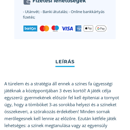
Fizetési lehetőségek
- Utánvét;
- Banki átutalás;
- Online bankkártyás
fizetés;
A türelem és a stratégia áll ennek a színes fa ügyességi
játéknak a középpontjában 3 éves kortól! A játék célja
egyszerű: gyermekének először fel kell építeniai a tornyot
úgy, hogy a tömböket 3-as sorokba helyezi és a színeket
összekeveri, a szórakozás érdekében! Minden sornak
merőlegesnek kell lennie az előzőre. Ezután kétféle játék
lehetséges: a színek megtanulása vagy az egyensúly