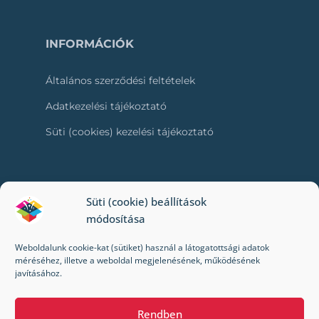
INFORMÁCIÓK
Általános szerződési feltételek
Adatkezelési tájékoztató
Süti (cookies) kezelési tájékoztató
RÓLUNK
Süti (cookie) beállítások
módosítása
Kapcsolat
Weboldalunk cookie-kat (sütiket) használ a látogatottsági adatok
Kik vagyunk mi?
méréséhez, illetve a weboldal megjelenésének, működésének
javításához.
Impresszum
Rendben