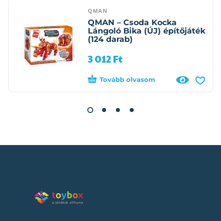
QMAN
QMAN – Csoda Kocka
Lángoló Bika (ÚJ) építőjáték
(124 darab)
3 012
Ft
Tovább olvasom