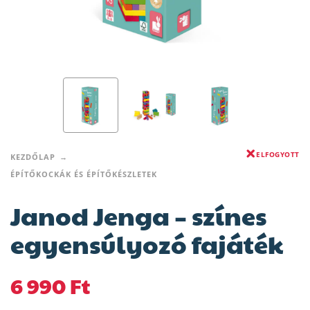
ELFOGYOTT
KEZDŐLAP
ÉPÍTŐKOCKÁK ÉS ÉPÍTŐKÉSZLETEK
Janod Jenga – színes
egyensúlyozó fajáték
6 990
Ft