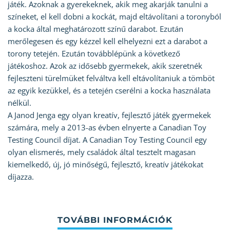
játék. Azoknak a gyerekeknek, akik meg akarják tanulni a
színeket, el kell dobni a kockát, majd eltávolítani a toronyból
a kocka által meghatározott színű darabot. Ezután
merőlegesen és egy kézzel kell elhelyezni ezt a darabot a
torony tetején. Ezután továbblépünk a következő
játékoshoz. Azok az idősebb gyermekek, akik szeretnék
fejleszteni türelmüket felváltva kell eltávolítaniuk a tömböt
az egyik kezükkel, és a tetején cserélni a kocka használata
nélkül.
A Janod Jenga egy olyan kreatív, fejlesztő játék gyermekek
számára, mely a 2013-as évben elnyerte a Canadian Toy
Testing Council díjat. A Canadian Toy Testing Council egy
olyan elismerés, mely családok által tesztelt magasan
kiemelkedő, új, jó minőségű, fejlesztő, kreatív játékokat
díjazza.