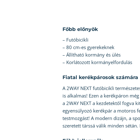
Főbb előnyök
– Futóbicikli
– 80 cm-es gyerekeknek
– Állítható kormány és ülés
– Korlátozott kormányelfordulás
Fiatal kerékpárosok számára
A 2WAY NEXT futóbicikli természete
is alkalmas! Ezen a kerékpáron még a
a 2WAY NEXT a kezdetektől fogva kit
egyensúlyozó kerékpár a motoros fejl
testmozgást! A modern dizájn, a spo
szeretett társsá válik minden sétán.