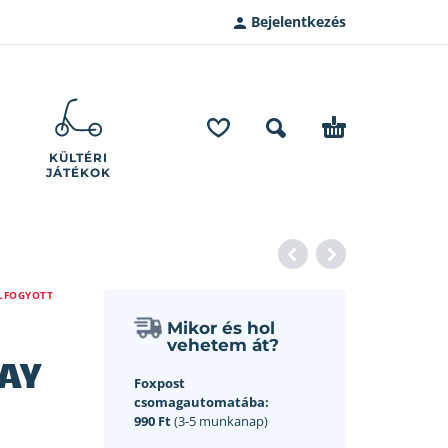
Bejelentkezés
KÜLTÉRI
JÁTÉKOK
LFOGYOTT
Mikor és hol
vehetem át?
WAY
Foxpost
csomagautomatába:
990 Ft
(3-5 munkanap)