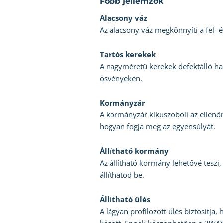
Főbb jellemzők
Alacsony váz
Az alacsony váz megkönnyíti a fel- é
Tartós kerekek
A nagyméretű kerekek defektálló ha
ösvényeken.
Kormányzár
A kormányzár kiküszöböli az ellenőr
hogyan fogja meg az egyensúlyát.
Állítható kormány
Az állítható kormány lehetővé tesz
állíthatod be.
Állítható ülés
A lágyan profilozott ülés biztosít