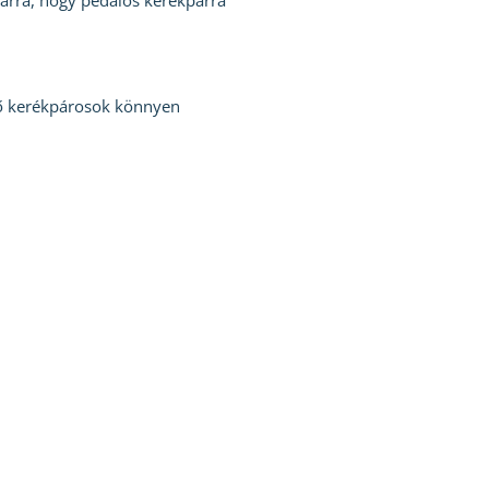
 arra, hogy pedálos kerékpárra
dő kerékpárosok könnyen