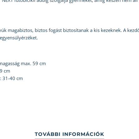
NEXT futóbicikli addig szolgálja gyermekét, amíg készen nem áll
úk magabiztos, biztos fogást biztosítanak a kis kezeknek. A kez
 egyensúlyérzéket.
x magasság max. 59 cm
59 cm
): 31-40 cm