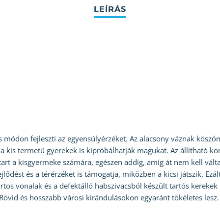
s módon fejleszti az egyensúlyérzéket. Az alacsony váznak kösz
 kis termetű gyerekek is kipróbálhatják magukat. Az állítható kor
art a kisgyermeke számára, egészen addig, amíg át nem kell válta
ődést és a térérzéket is támogatja, miközben a kicsi játszik. Ezál
rtos vonalak és a defektálló habszivacsból készült tartós kerek
 Rövid és hosszabb városi kirándulásokon egyaránt tökéletes lesz.