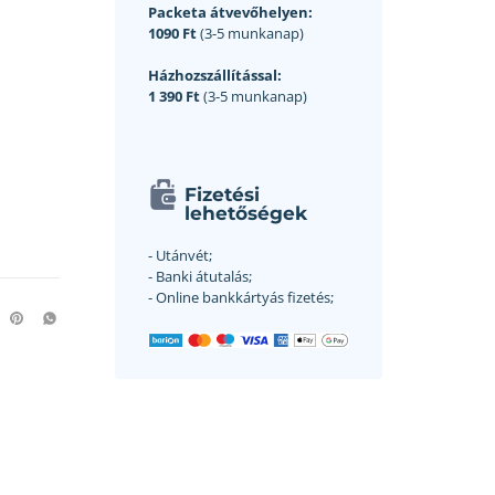
Packeta átvevőhelyen:
1090 Ft
(3-5 munkanap)
Házhozszállítással:
1 390 Ft
(3-5 munkanap)
Fizetési
lehetőségek
- Utánvét;
- Banki átutalás;
- Online bankkártyás fizetés;