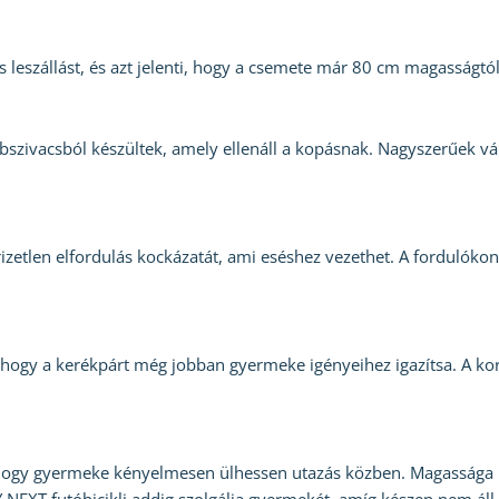
s leszállást, és azt jelenti, hogy a csemete már 80 cm magasságtó
bszivacsból készültek, amely ellenáll a kopásnak. Nagyszerűek v
izetlen elfordulás kockázatát, ami eséshez vezethet. A fordulóko
i, hogy a kerékpárt még jobban gyermeke igényeihez igazítsa. A
ja, hogy gyermeke kényelmesen ülhessen utazás közben. Magassága