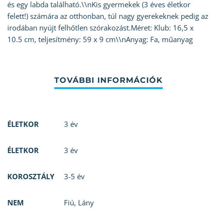
és egy labda található.\\nKis gyermekek (3 éves életkor
felett!) számára az otthonban, túl nagy gyerekeknek pedig az
irodában nyújt felhőtlen szórakozást.Méret: Klub: 16,5 x
10.5 cm, teljesítmény: 59 x 9 cm\\nAnyag: Fa, műanyag
ÉLETKOR
3 év
ÉLETKOR
3 év
KOROSZTÁLY
3-5 év
NEM
Fiú
,
Lány