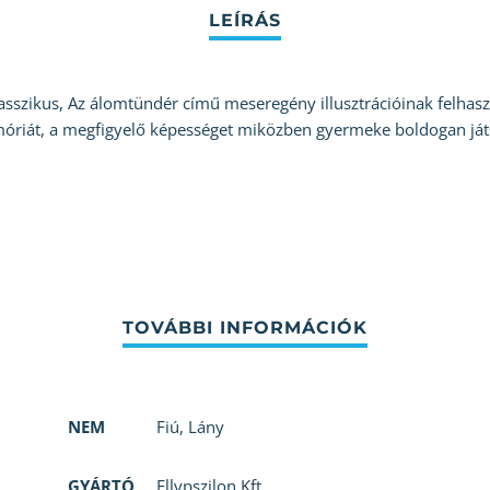
sszikus, Az álomtündér című meseregény illusztrációinak felhasz
móriát, a megfigyelő képességet miközben gyermeke boldogan játs
NEM
Fiú
,
Lány
GYÁRTÓ
Ellypszilon Kft.