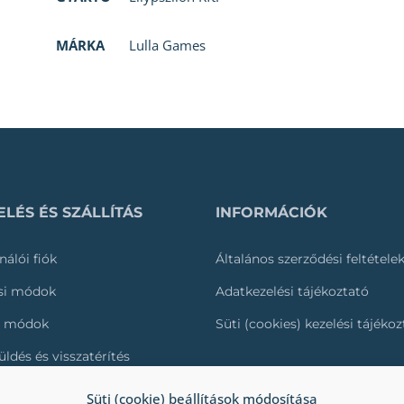
MÁRKA
Lulla Games
LÉS ÉS SZÁLLÍTÁS
INFORMÁCIÓK
nálói fiók
Általános szerződési feltétele
ási módok
Adatkezelési tájékoztató
i módok
Süti (cookies) kezelési tájéko
üldés és visszatérítés
és nyomonkövetése
Süti (cookie) beállítások módosítása