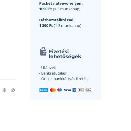
Packeta átvevőhelyen:
1090 Ft
(1-3 munkanap)
Házhozszállítással:
1 390 Ft
(1-3 munkanap)
Fizetési
lehetőségek
- Utánvét;
- Banki átutalás;
- Online bankkártyás fizetés;