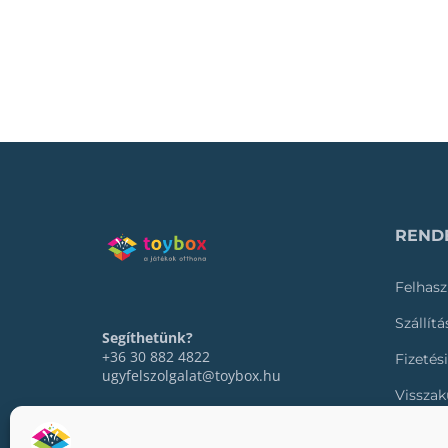
RENDE
Felhasz
Szállít
Segíthetünk?
+36 30 882 4822
Fizetés
ugyfelszolgalat@toybox.hu
Visszak
Rendel