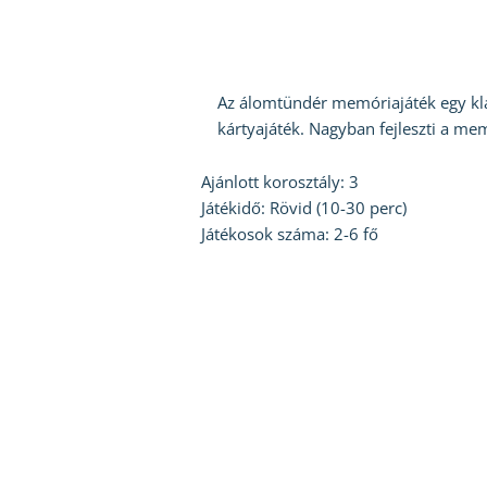
Az álomtündér memóriajáték egy kla
kártyajáték. Nagyban fejleszti a me
Ajánlott korosztály
: 3
Játékidő
: Rövid (10-30 perc)
Játékosok száma
: 2-6 fő