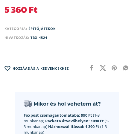
5 360
Ft
KATEGÓRIA:
ÉPÍTŐJÁTÉKOK
HIVATKOZÁS:
TBX-4524
HOZZÁADÁS A KEDVENCEKHEZ
Mikor és hol vehetem át?
Foxpost csomagautomatába:
990 Ft
(1-3
munkanap)
Packeta átvevőhelyen:
1090 Ft
(1-
3 munkanap)
Házhozszállítással:
1 390 Ft
(1-3
munkanap)