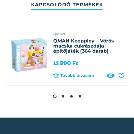
KAPCSOLÓDÓ TERMÉKEK
QMAN
QMAN Keeppley – Vörös
macska cukrászdája
építőjáték (364 darab)
11 990
Ft
Tovább olvasom