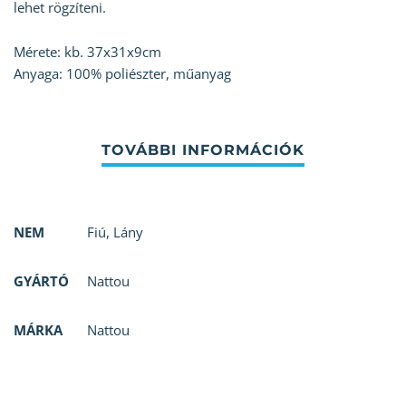
lehet rögzíteni.
Mérete: kb. 37x31x9cm
Anyaga: 100% poliészter, műanyag
NEM
Fiú
,
Lány
GYÁRTÓ
Nattou
MÁRKA
Nattou