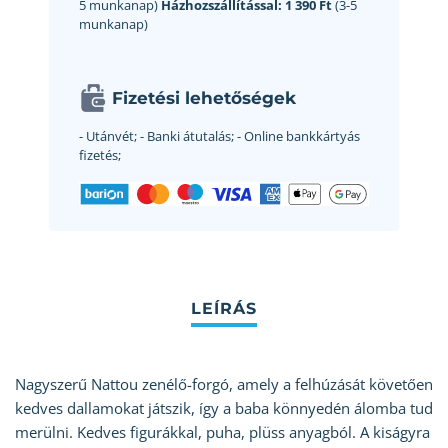
5 munkanap)
Házhozszállítással:
1 390 Ft
(3-5
munkanap)
Fizetési lehetőségek
- Utánvét;
- Banki átutalás;
- Online bankkártyás
fizetés;
Nagyszerű Nattou zenélő-forgó, amely a felhúzását követően
kedves dallamokat játszik, így a baba könnyedén álomba tud
merülni. Kedves figurákkal, puha, plüss anyagból. A kiságyra