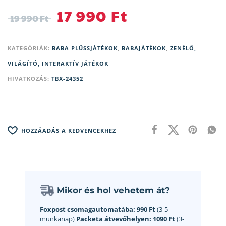
17 990
Ft
19 990
Ft
KATEGÓRIÁK:
BABA PLÜSSJÁTÉKOK
,
BABAJÁTÉKOK
,
ZENÉLŐ,
VILÁGÍTÓ, INTERAKTÍV JÁTÉKOK
HIVATKOZÁS:
TBX-24352
HOZZÁADÁS A KEDVENCEKHEZ
Mikor és hol vehetem át?
Foxpost csomagautomatába:
990 Ft
(3-5
munkanap)
Packeta átvevőhelyen:
1090 Ft
(3-