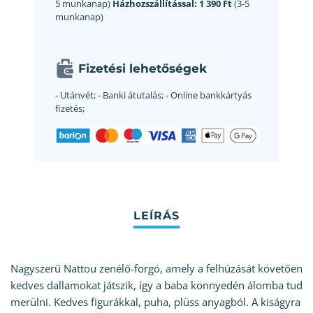
5 munkanap)
Házhozszállítással:
1 390 Ft
(3-5
munkanap)
Fizetési lehetőségek
- Utánvét;
- Banki átutalás;
- Online bankkártyás
fizetés;
Nagyszerű Nattou zenélő-forgó, amely a felhúzását követően
kedves dallamokat játszik, így a baba könnyedén álomba tud
merülni. Kedves figurákkal, puha, plüss anyagból. A kiságyra