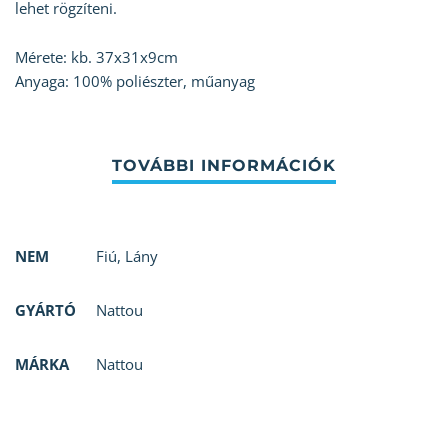
lehet rögzíteni.
Mérete: kb. 37x31x9cm
Anyaga: 100% poliészter, műanyag
NEM
Fiú
,
Lány
GYÁRTÓ
Nattou
MÁRKA
Nattou