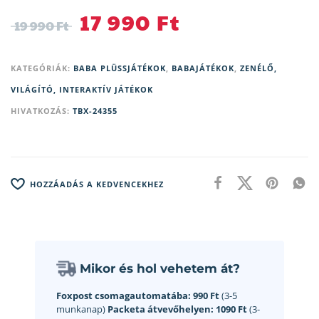
17 990
Ft
19 990
Ft
KATEGÓRIÁK:
BABA PLÜSSJÁTÉKOK
,
BABAJÁTÉKOK
,
ZENÉLŐ,
VILÁGÍTÓ, INTERAKTÍV JÁTÉKOK
HIVATKOZÁS:
TBX-24355
HOZZÁADÁS A KEDVENCEKHEZ
Mikor és hol vehetem át?
Foxpost csomagautomatába:
990 Ft
(3-5
munkanap)
Packeta átvevőhelyen:
1090 Ft
(3-