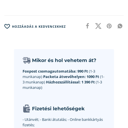
HOZZÁADÁS A KEDVENCEKHEZ
Mikor és hol vehetem át?
Foxpost csomagautomatába:
990 Ft
(1-3
munkanap)
Packeta átvevőhelyen:
1090 Ft
(1-
3 munkanap)
Házhozszállítással:
1 390 Ft
(1-3
munkanap)
Fizetési lehetőségek
- Utánvét;
- Banki átutalás;
- Online bankkártyás
fizetés;