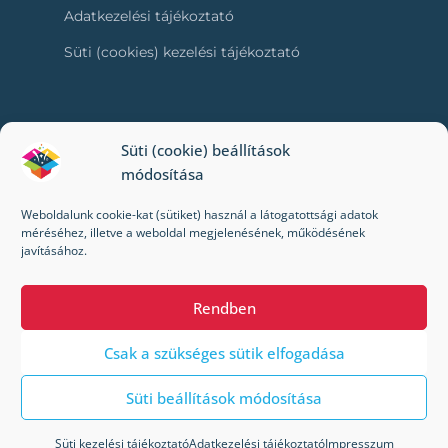
Adatkezelési tájékoztató
Süti (cookies) kezelési tájékoztató
RÓLUNK
Süti (cookie) beállítások
módosítása
Kapcsolat
Weboldalunk cookie-kat (sütiket) használ a látogatottsági adatok
Kik vagyunk mi?
méréséhez, illetve a weboldal megjelenésének, működésének
javításához.
Impresszum
Rendben
Csak a szükséges sütik elfogadása
Süti beállítások módosítása
© 2022-2024 Toybox. Minden jog fenntartva.
A Toybox webáruházban a megrendelés/kiszállítás
Süti kezelési tájékoztató
Adatkezelési tájékoztató
Impresszum