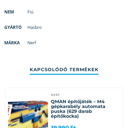
NEM
Fiú
GYÁRTÓ
Hasbro
MÁRKA
Nerf
KAPCSOLÓDÓ TERMÉKEK
NERF
QMAN építőjáték – M4
gépkarabély automata
puska (629 darab
építőkocka)
39 990
Ft