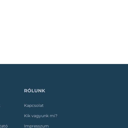
RÓLUNK
k
Kapcsolat
Kik vagyunk mi?
ztató
Impresszum