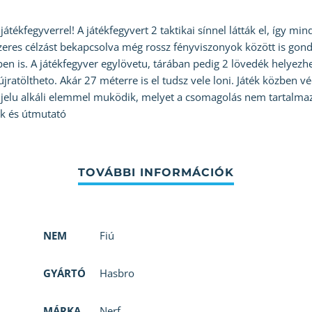
játékfegyverrel! A játékfegyvert 2 taktikai sínnel látták el, így mi
lézeres célzást bekapcsolva még rossz fényviszonyok között is gond
en is. A játékfegyver egylövetu, tárában pedig 2 lövedék helyezhe
újratöltheto. Akár 27 méterre is el tudsz vele loni. Játék közben 
jelu alkáli elemmel muködik, melyet a csomagolás nem tartalmaz.
ék és útmutató
NEM
Fiú
GYÁRTÓ
Hasbro
MÁRKA
Nerf