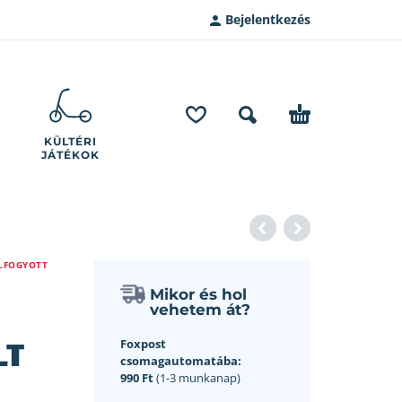
Bejelentkezés
KÜLTÉRI
JÁTÉKOK
LFOGYOTT
Mikor és hol
vehetem át?
LT
Foxpost
csomagautomatába:
990 Ft
(1-3 munkanap)