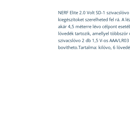
NERF Elite 2.0 Volt SD-1 szivacslövo 
kiegészítoket szerelheted fel rá. A 
akár 4,5 méterre lévo célpont esetéb
lövedék tartozik, amellyel többször 
szivacslövo 2 db 1,5 V-os AAA/LR03 
bovítheto.Tartalma: kilövo, 6 löved