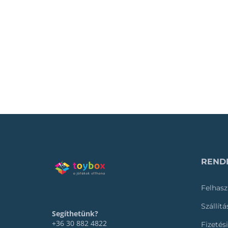
RENDE
Felhasz
Szállít
Segíthetünk?
+36 30 882 4822
Fizetés