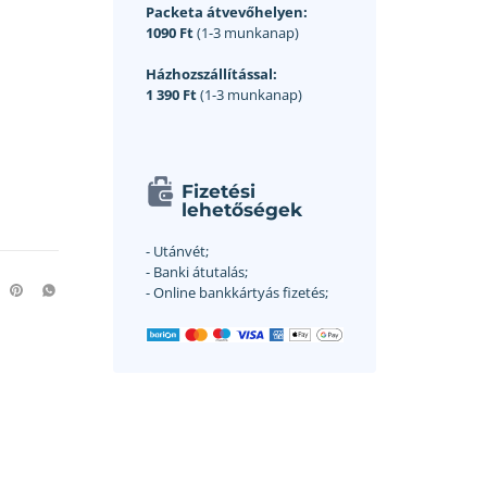
Packeta átvevőhelyen:
1090 Ft
(1-3 munkanap)
Házhozszállítással:
1 390 Ft
(1-3 munkanap)
Fizetési
lehetőségek
- Utánvét;
- Banki átutalás;
- Online bankkártyás fizetés;