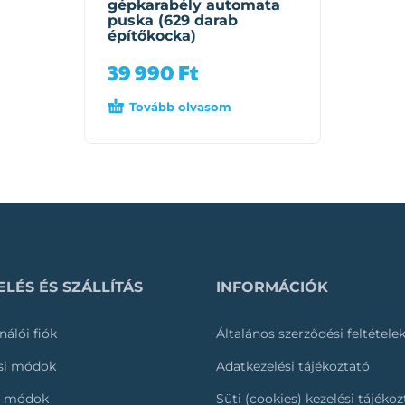
gépkarabély automata
puska (629 darab
építőkocka)
39 990
Ft
Tovább olvasom
LÉS ÉS SZÁLLÍTÁS
INFORMÁCIÓK
nálói fiók
Általános szerződési feltétele
ási módok
Adatkezelési tájékoztató
i módok
Süti (cookies) kezelési tájéko