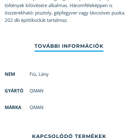
töltények kilövésére alkalmas. Háromféleképpen is
összerekható: pisztoly, gépfegyver vagy távcsöves puska.
202 db építőkockát tartalmaz.
NEM
Fiú
,
Lány
GYÁRTÓ
QMAN
MÁRKA
QMAN
KAPCSOLÓDÓ TERMÉKEK