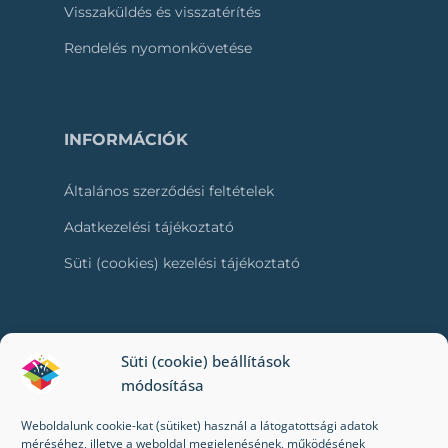
Visszaküldés és visszatérítés
Rendelés nyomonkövetése
INFORMÁCIÓK
Általános szerződési feltételek
Adatkezelési tájékoztató
Süti (cookies) kezelési tájékoztató
RÓLUNK
Süti (cookie) beállítások
módosítása
Kapcsolat
Weboldalunk cookie-kat (sütiket) használ a látogatottsági adatok
Kik vagyunk mi?
méréséhez, illetve a weboldal megjelenésének, működésének