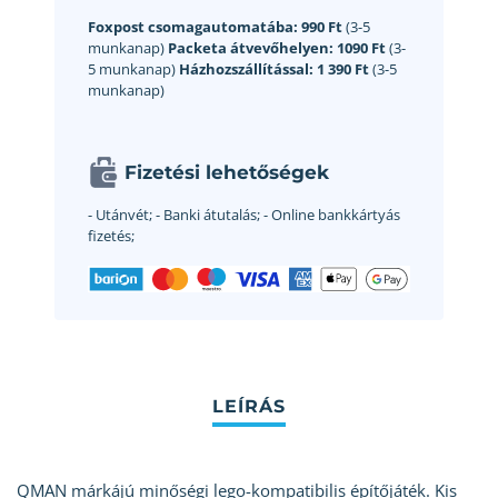
Foxpost csomagautomatába:
990 Ft
(3-5
munkanap)
Packeta átvevőhelyen:
1090 Ft
(3-
5 munkanap)
Házhozszállítással:
1 390 Ft
(3-5
munkanap)
Fizetési lehetőségek
- Utánvét;
- Banki átutalás;
- Online bankkártyás
fizetés;
QMAN márkájú minőségi lego-kompatibilis építőjáték. Kis