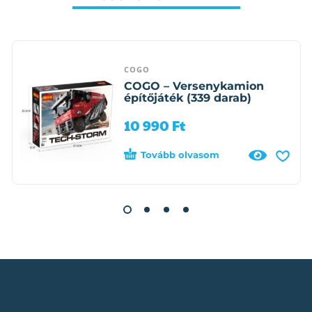
COGO
COGO – Versenykamion
építőjáték (339 darab)
10 990
Ft
Tovább olvasom