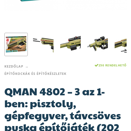
250 RENDELHETŐ
KEZDŐLAP
ÉPÍTŐKOCKÁK ÉS ÉPÍTŐKÉSZLETEK
QMAN 4802 – 3 az 1-
ben: pisztoly,
gépfegyver, távcsöves
puska építőjáték (202