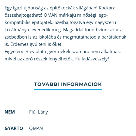
Egy igazi újdonság az építőkockák világában! Kockára
összehajtogatható QMAN márkájú minőségi lego-
kompatibilis építőjáték. Széthajtogatva egy nagyszerű
kreálmány elevenedik meg. Magaddal tudod vinni akár a
zsebedben is az iskolába és megmutathatod a barátaidnak
is. Érdemes gyűjteni is őket.
Figyelem! 3 év alatti gyermekek számára nem alkalmas,
mivel az apró részek lenyelhetők. Fulladásveszély!
NEM
Fiú
,
Lány
GYÁRTÓ
QMAN