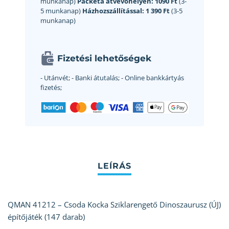
munkanap)
Packeta átvevőhelyen:
1090 Ft
(3-
5 munkanap)
Házhozszállítással:
1 390 Ft
(3-5
munkanap)
Fizetési lehetőségek
- Utánvét;
- Banki átutalás;
- Online bankkártyás
fizetés;
QMAN 41212 – Csoda Kocka Sziklarengető Dinoszaurusz (ÚJ)
építőjáték (147 darab)