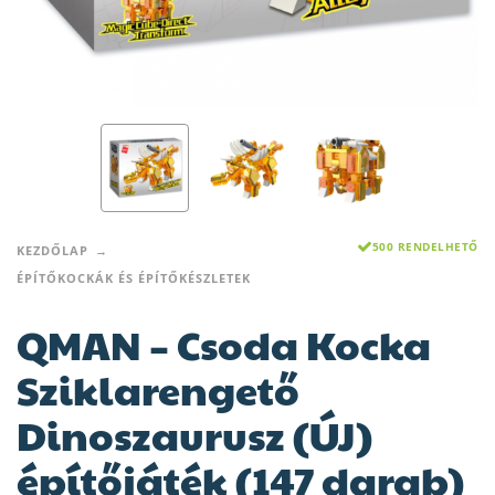
500 RENDELHETŐ
KEZDŐLAP
ÉPÍTŐKOCKÁK ÉS ÉPÍTŐKÉSZLETEK
QMAN – Csoda Kocka
Sziklarengető
Dinoszaurusz (ÚJ)
építőjáték (147 darab)