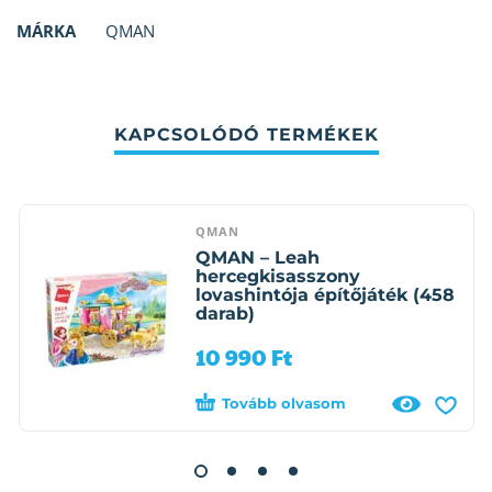
MÁRKA
QMAN
KAPCSOLÓDÓ TERMÉKEK
QMAN
QMAN – Leah
hercegkisasszony
lovashintója építőjáték (458
darab)
10 990
Ft
Tovább olvasom