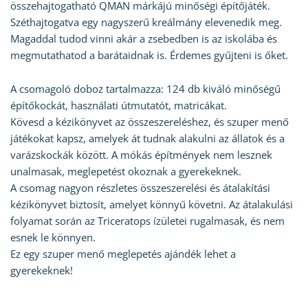
összehajtogatható QMAN márkájú minőségi építőjáték.
Széthajtogatva egy nagyszerű kreálmány elevenedik meg.
Magaddal tudod vinni akár a zsebedben is az iskolába és
megmutathatod a barátaidnak is. Érdemes gyűjteni is őket.
A csomagoló doboz tartalmazza: 124 db kiváló minőségű
építőkockát, használati útmutatót, matricákat.
Kövesd a kézikönyvet az összeszereléshez, és szuper menő
játékokat kapsz, amelyek át tudnak alakulni az állatok és a
varázskockák között. A mókás építmények nem lesznek
unalmasak, meglepetést okoznak a gyerekeknek.
A csomag nagyon részletes összeszerelési és átalakítási
kézikönyvet biztosít, amelyet könnyű követni. Az átalakulási
folyamat során az Triceratops ízületei rugalmasak, és nem
esnek le könnyen.
Ez egy szuper menő meglepetés ajándék lehet a
gyerekeknek!