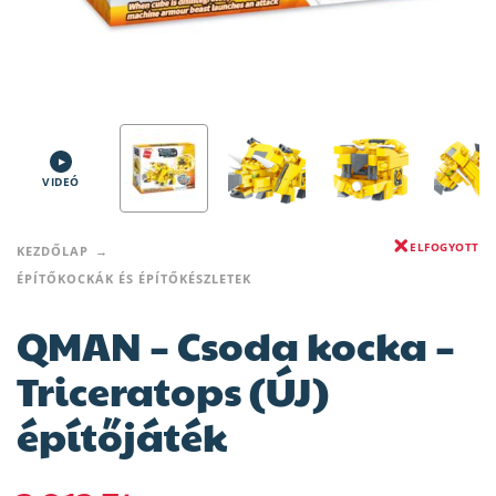
VIDEÓ
ELFOGYOTT
KEZDŐLAP
ÉPÍTŐKOCKÁK ÉS ÉPÍTŐKÉSZLETEK
QMAN – Csoda kocka –
Triceratops (ÚJ)
építőjáték