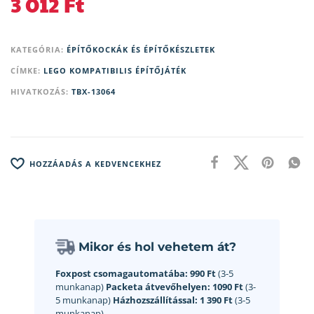
3 012
Ft
KATEGÓRIA:
ÉPÍTŐKOCKÁK ÉS ÉPÍTŐKÉSZLETEK
CÍMKE:
LEGO KOMPATIBILIS ÉPÍTŐJÁTÉK
HIVATKOZÁS:
TBX-13064
HOZZÁADÁS A KEDVENCEKHEZ
Mikor és hol vehetem át?
Foxpost csomagautomatába:
990 Ft
(3-5
munkanap)
Packeta átvevőhelyen:
1090 Ft
(3-
5 munkanap)
Házhozszállítással:
1 390 Ft
(3-5
munkanap)