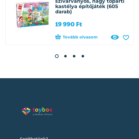
szivárványos, nagy tóparti
kastélya építőjáték (605
darab)
19 990
Ft
Tovább olvasom
Segíthetünk?