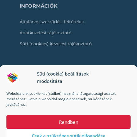
INFORMÁCIÓK
Általános szerződési feltételek
Adatkezelési tájékoztató
Süti (cookies) kezelési tájékoztató
RÓLUNK
Süti (cookie) beállítások
módosítása
Kapcsolat
Weboldalunk cookie-kat (sütiket) használ a látogatottsági adatok
Kik vagyunk mi?
méréséhez, illetve a weboldal megjelenésének, működésének
javításához.
Impresszum
Rendben
Csak a szükséges sütik elfogadása