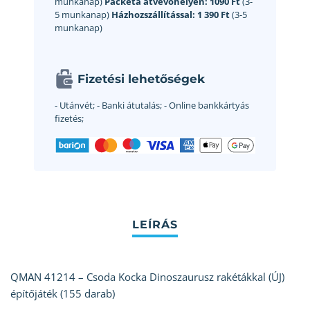
munkanap)
Packeta átvevőhelyen:
1090 Ft
(3-
5 munkanap)
Házhozszállítással:
1 390 Ft
(3-5
munkanap)
Fizetési lehetőségek
- Utánvét;
- Banki átutalás;
- Online bankkártyás
fizetés;
QMAN 41214 – Csoda Kocka Dinoszaurusz rakétákkal (ÚJ)
építőjáték (155 darab)