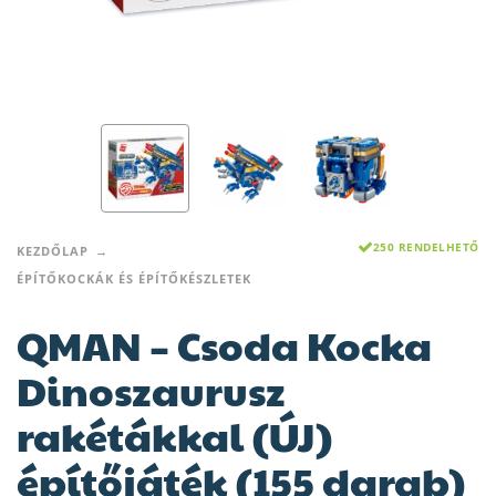
250 RENDELHETŐ
KEZDŐLAP
ÉPÍTŐKOCKÁK ÉS ÉPÍTŐKÉSZLETEK
QMAN – Csoda Kocka
Dinoszaurusz
rakétákkal (ÚJ)
építőjáték (155 darab)