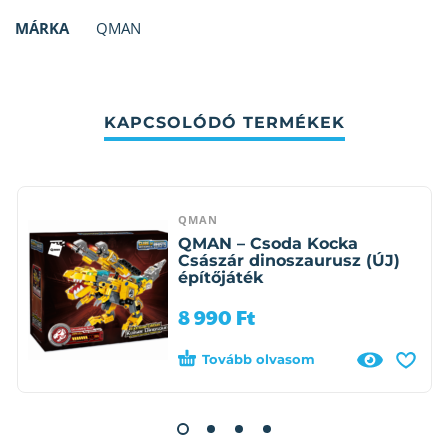
MÁRKA
QMAN
KAPCSOLÓDÓ TERMÉKEK
QMAN
QMAN – Csoda Kocka
Császár dinoszaurusz (ÚJ)
építőjáték
8 990
Ft
Tovább olvasom