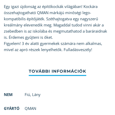
Egy igazi újdonság az építőkockák világában! Kockára
összehajtogatható QMAN márkájú minőségi lego-
kompatibilis építőjáték. Széthajtogatva egy nagyszerű
kreálmány elevenedik meg. Magaddal tudod vinni akár a
zsebedben is az iskolába és megmutathatod a baráraidnak
is. Érdemes gyűjteni is őket.
Figyelem! 3 év alatti gyermekek számára nem alkalmas,
mivel az apró részek lenyelhetők. Fulladásveszély!
NEM
Fiú
,
Lány
GYÁRTÓ
QMAN