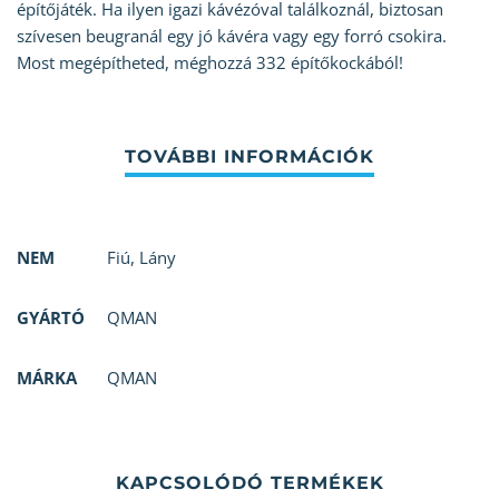
építőjáték. Ha ilyen igazi kávézóval találkoznál, biztosan
szívesen beugranál egy jó kávéra vagy egy forró csokira.
Most megépítheted, méghozzá 332 építőkockából!
NEM
Fiú
,
Lány
GYÁRTÓ
QMAN
MÁRKA
QMAN
KAPCSOLÓDÓ TERMÉKEK