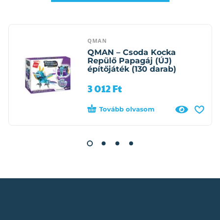
QMAN
QMAN – Csoda Kocka
Repülő Papagáj (ÚJ)
építőjáték (130 darab)
3 012
Ft
Tovább olvasom