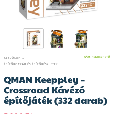
25 RENDELHETŐ
KEZDŐLAP
ÉPÍTŐKOCKÁK ÉS ÉPÍTŐKÉSZLETEK
QMAN Keeppley –
Crossroad Kávézó
építőjáték (332 darab)