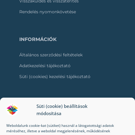
Visszaküldés és visszatérítés
Rendelés nyomonkövetése
INFORMÁCIÓK
Általános szerződési feltételek
Adatkezelési tájékoztató
Süti (cookies) kezelési tájékoztató
RÓLUNK
Süti (cookie) beállítások
módosítása
Kapcsolat
Weboldalunk cookie-kat (sütiket) használ a látogatottsági adatok
Kik vagyunk mi?
méréséhez, illetve a weboldal megjelenésének, működésének