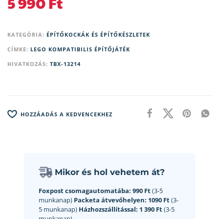
5 990
Ft
KATEGÓRIA:
ÉPÍTŐKOCKÁK ÉS ÉPÍTŐKÉSZLETEK
CÍMKE:
LEGO KOMPATIBILIS ÉPÍTŐJÁTÉK
HIVATKOZÁS:
TBX-13214
HOZZÁADÁS A KEDVENCEKHEZ
Mikor és hol vehetem át?
Foxpost csomagautomatába:
990 Ft
(3-5
munkanap)
Packeta átvevőhelyen:
1090 Ft
(3-
5 munkanap)
Házhozszállítással:
1 390 Ft
(3-5
munkanap)