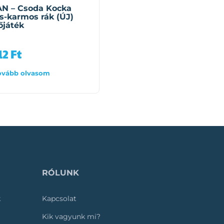
N – Csoda Kocka
QMAN – Mulan, az
s-karmos rák (ÚJ)
ismert kínai harcos
őjáték
hősnő edzőtábora
építőjáték (248 darab)
12
Ft
5 990
Ft
ovább olvasom
Tovább olvasom
RÓLUNK
k
Kapcsolat
Kik vagyunk mi?