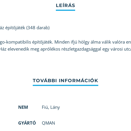
 építőjáték (348 darab)
-kompatibilis építőjáték. Minden ifjú hölgy álma válik valóra en
Ház elevenedik meg aprólékos részletgazdagsággal egy városi ut
NEM
Fiú
,
Lány
GYÁRTÓ
QMAN