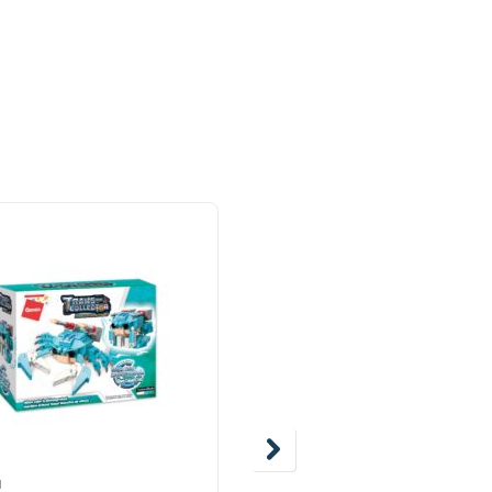
N
QMAN