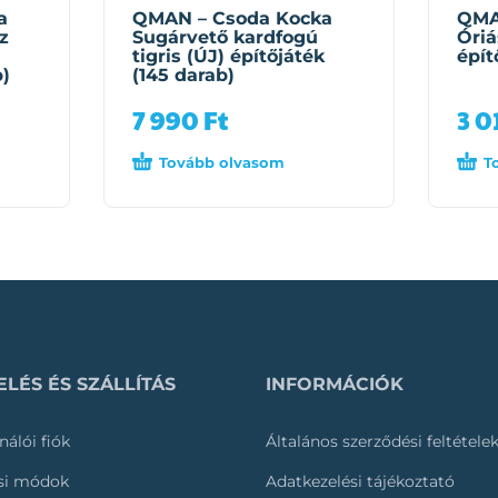
a
QMAN – Csoda Kocka
QMA
z
Sugárvető kardfogú
Óriá
tigris (ÚJ) építőjáték
épít
b)
(145 darab)
7 990
Ft
3 0
Tovább olvasom
T
LÉS ÉS SZÁLLÍTÁS
INFORMÁCIÓK
nálói fiók
Általános szerződési feltétele
ási módok
Adatkezelési tájékoztató