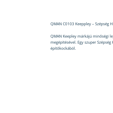
QMAN C0103 Keeppley – Szépség Ház
QMAN Keepley márkájú minőségi lego
megépítésével. Egy szuper Szépség 
építőkockából.