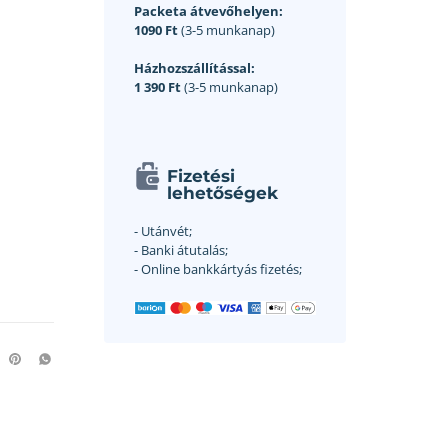
Packeta átvevőhelyen:
1090 Ft
(3-5 munkanap)
Házhozszállítással:
1 390 Ft
(3-5 munkanap)
Fizetési
lehetőségek
- Utánvét;
- Banki átutalás;
- Online bankkártyás fizetés;