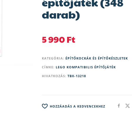
építőjáték (348
darab)
5 990
Ft
KATEGÓRIA:
ÉPÍTŐKOCKÁK ÉS ÉPÍTŐKÉSZLETEK
CÍMKE:
LEGO KOMPATIBILIS ÉPÍTŐJÁTÉK
HIVATKOZÁS:
TBX-13218
HOZZÁADÁS A KEDVENCEKHEZ