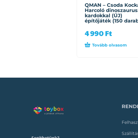
QMAN – Csoda Kock
Harcoló dinoszaurus
kardokkal (ÚJ)
építőjáték (150 dara
4 990
Ft
Tovább olvasom
RENDE
Felhasz
Szállít
Segíthetünk?