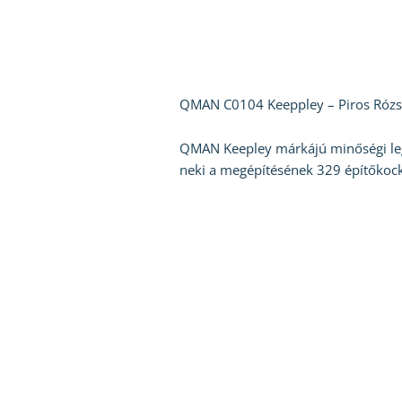
QMAN C0104 Keeppley – Piros Rózsa 
QMAN Keepley márkájú minőségi lego-
neki a megépítésének 329 építőkock