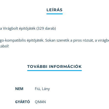
Virágbolt építőjáték (329 darab)
kompatibilis építőjáték. Sokan szeretik a piros rózsát, a virágb
ából!
NEM
Fiú
,
Lány
GYÁRTÓ
QMAN