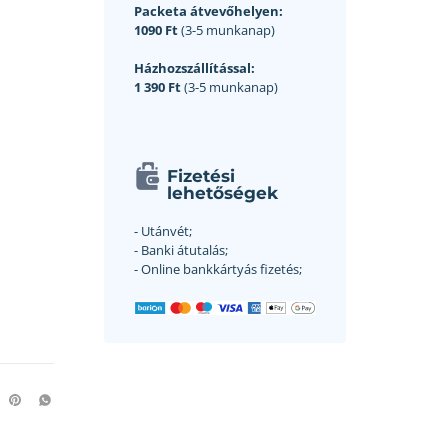
Packeta átvevőhelyen:
1090 Ft
(3-5 munkanap)
Házhozszállítással:
1 390 Ft
(3-5 munkanap)
Fizetési
lehetőségek
- Utánvét;
- Banki átutalás;
- Online bankkártyás fizetés;