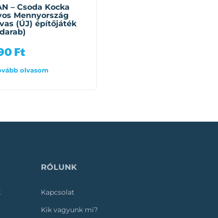
N – Csoda Kocka
QMAN – Leah
yos Mennyország
hercegkisasszony
vas (ÚJ) építőjáték
lovashintója építőjáték
 darab)
(458 darab)
990
Ft
10 990
Ft
ovább olvasom
Tovább olvasom
RÓLUNK
k
Kapcsolat
Kik vagyunk mi?