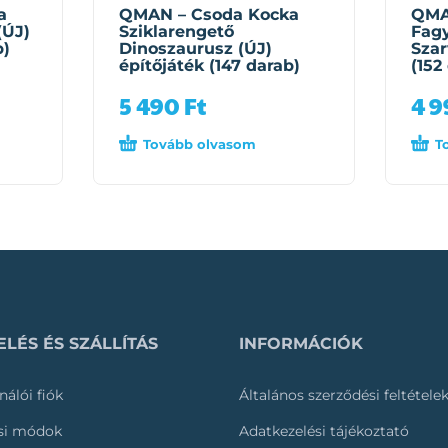
a
QMAN – Csoda Kocka
QMA
(ÚJ)
Sziklarengető
Fag
b)
Dinoszaurusz (ÚJ)
Szar
építőjáték (147 darab)
(152
5 490
Ft
4 
Tovább olvasom
T
LÉS ÉS SZÁLLÍTÁS
INFORMÁCIÓK
nálói fiók
Általános szerződési feltétele
ási módok
Adatkezelési tájékoztató