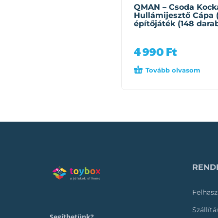
QMAN – Csoda Kock
Hullámijesztő Cápa 
építőjáték (148 dara
4 990
Ft
Tovább olvasom
RENDE
Felhasz
Szállít
Segíthetünk?