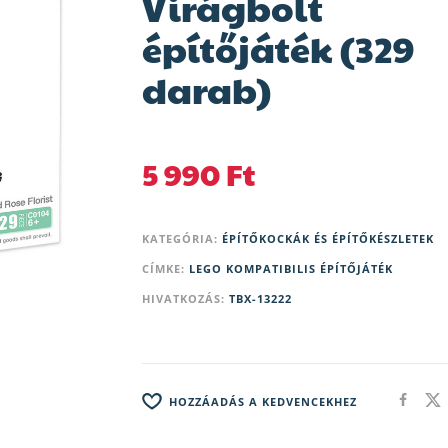
Virágbolt
építőjáték (329
darab)
5 990
Ft
KATEGÓRIA:
ÉPÍTŐKOCKÁK ÉS ÉPÍTŐKÉSZLETEK
CÍMKE:
LEGO KOMPATIBILIS ÉPÍTŐJÁTÉK
HIVATKOZÁS:
TBX-13222
HOZZÁADÁS A KEDVENCEKHEZ