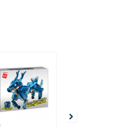
N
QMAN