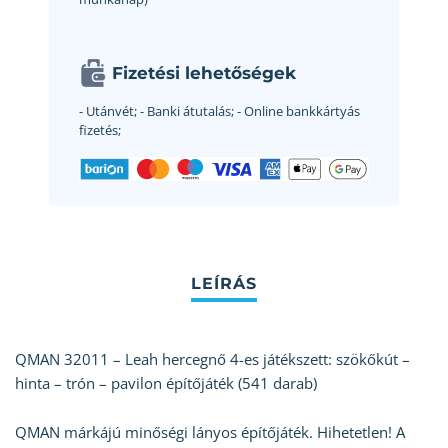
Fizetési lehetőségek
- Utánvét;
- Banki átutalás;
- Online bankkártyás
fizetés;
QMAN 32011 – Leah hercegnő 4-es játékszett: szökőkút –
hinta – trón – pavilon építőjáték (541 darab)
QMAN márkájú minőségi lányos építőjáték. Hihetetlen! A