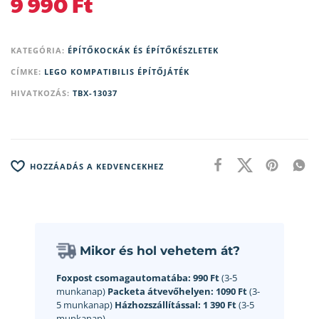
9 990
Ft
KATEGÓRIA:
ÉPÍTŐKOCKÁK ÉS ÉPÍTŐKÉSZLETEK
CÍMKE:
LEGO KOMPATIBILIS ÉPÍTŐJÁTÉK
HIVATKOZÁS:
TBX-13037
HOZZÁADÁS A KEDVENCEKHEZ
Mikor és hol vehetem át?
Foxpost csomagautomatába:
990 Ft
(3-5
munkanap)
Packeta átvevőhelyen:
1090 Ft
(3-
5 munkanap)
Házhozszállítással:
1 390 Ft
(3-5
munkanap)