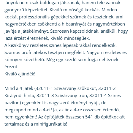
lányok nem csak boldogan játszanak, hanem tele vannak
gyönyörű képzelettel. Kiváló minőségű kockák- Minden
kockát professzionális gépekkel szűrnek és tesztelnek, ami
nagymértékben csökkenti a hibaarányát és nagymértékben
javítja a játékélményt. Szorosan kapcsolódnak, anélkül, hogy
laza érzést éreznének, kiváló minőségűek.
A kézikönyv részletes színes lépésábrákkal rendelkezik.
Számos profi játékos tesztjén megfelelt. Nagyon részletes és
könnyen követhető. Még egy kezdő sem fogja nehéznek
érezni.
Kiváló ajándék!
Mind a 4 játék (32011-1 Szivárvány szökőkút, 32011-2
Királynői hinta, 32011-3 Szivárvány trón, 32011-4 Színes
pavilon) egyenként is nagyszerű élményt nyújt, de
megkapod mind a 4-et! Ja, az ár a 4-re összesen értendő,
nem egyenként! Az építőjáték összesen 541 db építőkockát
tartalmaz és a minifigurákat is!