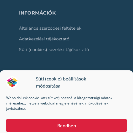
INFORMÁCIÓK
Általános szerződési feltételek
Adatkezelési tájékoztató
Süti (cookies) kezelési tájékoztató
RÓLUNK
Süti (cookie) beállítások
módosítása
Kapcsolat
Weboldalunk cookie-kat (sütiket) használ a látogatottsági adatok
Kik vagyunk mi?
méréséhez, illetve a weboldal megjelenésének, működésének
javításához.
Impresszum
Rendben