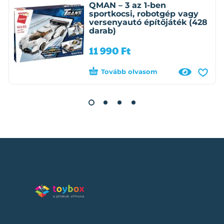
QMAN – 3 az 1-ben
sportkocsi, robotgép vagy
versenyautó építőjáték (428
darab)
11 990
Ft
Tovább olvasom