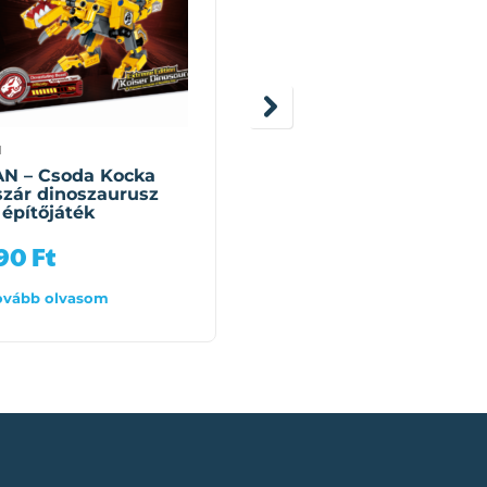
N
COGO
N – Csoda Kocka
COGO – Versenykamio
zár dinoszaurusz
építőjáték (339 darab)
 építőjáték
990
Ft
10 990
Ft
ovább olvasom
Tovább olvasom