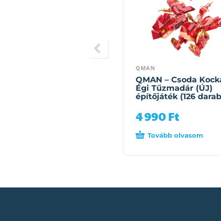
QMAN
QMAN – Csoda Kock
Égi Tűzmadár (ÚJ)
építőjáték (126 darab
4 990
Ft
Tovább olvasom