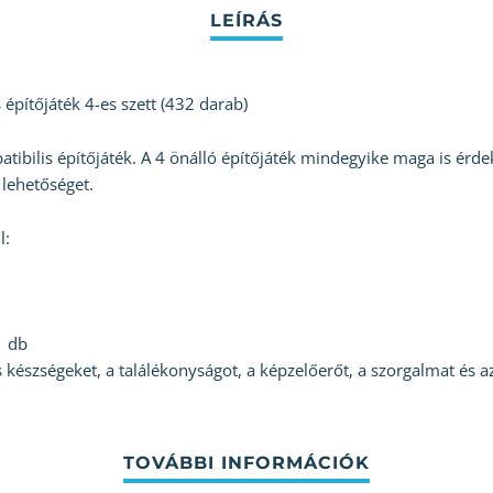
ítőjáték 4-es szett (432 darab)
ilis építőjáték. A 4 önálló építőjáték mindegyike maga is érdeke
lehetőséget.
l:
1 db
 készségeket, a találékonyságot, a képzelőerőt, a szorgalmat és az