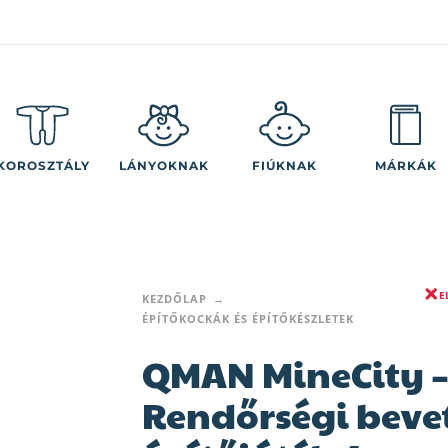
KOROSZTÁLY
LÁNYOKNAK
FIÚKNAK
MÁRKÁK
E
KEZDŐLAP
ÉPÍTŐKOCKÁK ÉS ÉPÍTŐKÉSZLETEK
QMAN MineCity 
Rendőrségi beve