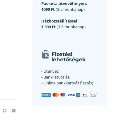
Packeta átvevőhelyen:
1090 Ft
(3-5 munkanap)
Házhozszállítással:
1 390 Ft
(3-5 munkanap)
Fizetési
lehetőségek
- Utánvét;
- Banki átutalás;
- Online bankkártyás fizetés;