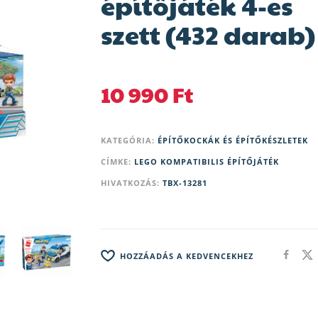
építőjáték 4-es
szett (432 darab)
10 990
Ft
KATEGÓRIA:
ÉPÍTŐKOCKÁK ÉS ÉPÍTŐKÉSZLETEK
CÍMKE:
LEGO KOMPATIBILIS ÉPÍTŐJÁTÉK
HIVATKOZÁS:
TBX-13281
HOZZÁADÁS A KEDVENCEKHEZ