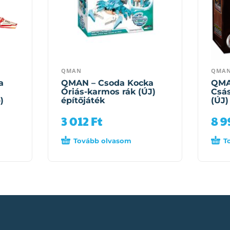
QMAN
QMA
a
QMAN – Csoda Kocka
QMA
Óriás-karmos rák (ÚJ)
Csás
)
építőjáték
(ÚJ)
3 012
Ft
8 
Tovább olvasom
T