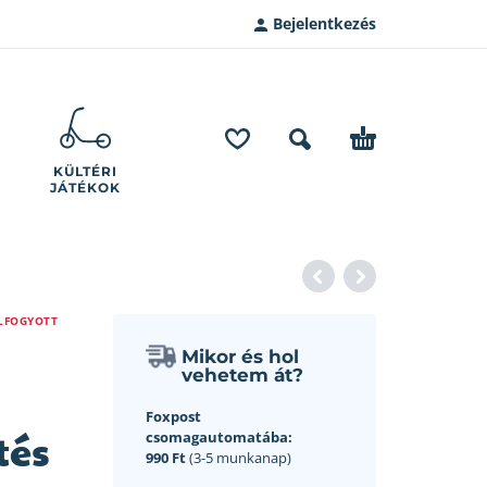
Bejelentkezés
KÜLTÉRI
JÁTÉKOK
LFOGYOTT
Mikor és hol
vehetem át?
–
Foxpost
tés
csomagautomatába:
990 Ft
(3-5 munkanap)