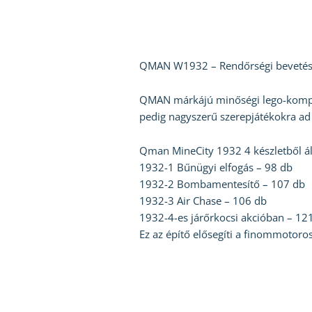
QMAN W1932 – Rendőrségi bevetés ép
QMAN márkájú minőségi lego-kompatib
pedig nagyszerű szerepjátékokra ad 
Qman MineCity 1932 4 készletből ál
1932-1 Bűnügyi elfogás – 98 db
1932-2 Bombamentesítő – 107 db
1932-3 Air Chase – 106 db
1932-4-es járőrkocsi akcióban – 12
Ez az építő elősegíti a finommotoros