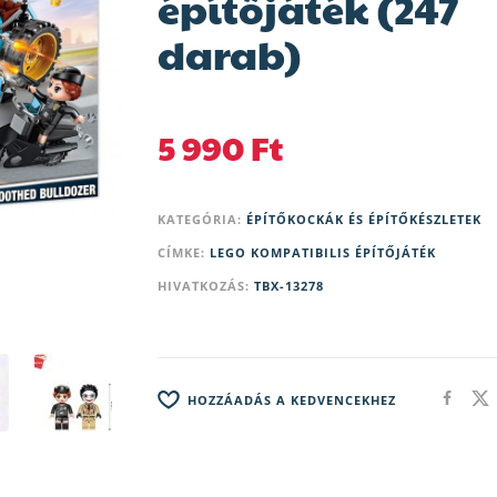
építőjáték (247
darab)
5 990
Ft
KATEGÓRIA:
ÉPÍTŐKOCKÁK ÉS ÉPÍTŐKÉSZLETEK
CÍMKE:
LEGO KOMPATIBILIS ÉPÍTŐJÁTÉK
HIVATKOZÁS:
TBX-13278
HOZZÁADÁS A KEDVENCEKHEZ