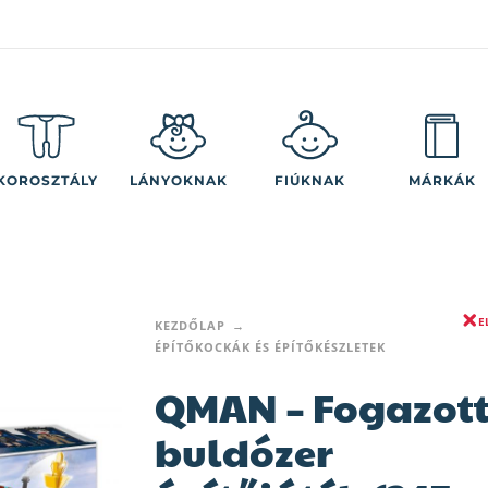
KOROSZTÁLY
LÁNYOKNAK
FIÚKNAK
MÁRKÁK
E
KEZDŐLAP
ÉPÍTŐKOCKÁK ÉS ÉPÍTŐKÉSZLETEK
QMAN – Fogazot
buldózer