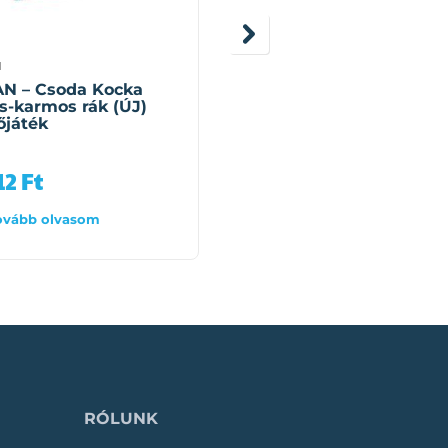
N
QMAN
N – Csoda Kocka
QMAN – Csoda Kocka
s-karmos rák (ÚJ)
Hullámijesztő Cápa (Ú
őjáték
építőjáték (148 darab)
12
Ft
4 990
Ft
ovább olvasom
Tovább olvasom
RÓLUNK