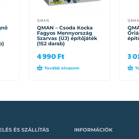
QMAN
QMA
gnő
QMAN – Csoda Kocka
QMA
Fagyos Mennyország
Óriá
Szarvas (ÚJ) építőjáték
épít
b)
(152 darab)
4 990
Ft
3 0
Tovább olvasom
T
LÉS ÉS SZÁLLÍTÁS
INFORMÁCIÓK