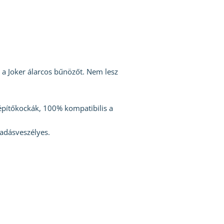
a Joker álarcos bűnözőt. Nem lesz
építőkockák, 100% kompatibilis a
ladásveszélyes.