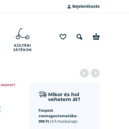
Bejelentkezés
KÜLTÉRI
JÁTÉKOK
LFOGYOTT
Mikor és hol
vehetem át?
t
Foxpost
csomagautomatába:
990 Ft
(3-5 munkanap)