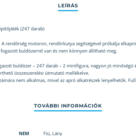
ítőjáték (247 darab)
A rendőrség motoron, rendőrkutya segítségével próbálja elkapni 
 fogazott buldózerrel van és nem könnyen állítható meg.
zott buldózer – 247 darab – 2 minifigura, nagyon jó minőségű 
rthető összeszerelési útmutató mellékelve.
zámára nem alkalmas, mivel az apró alkatrészek lenyelhetők. Ful
NEM
Fiú
,
Lány