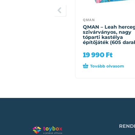
QMAN
QMAN – Leah herce
szivárványos, nagy
tóparti kastélya
építőjáték (605 dara
19 990
Ft
Tovább olvasom
RENDE