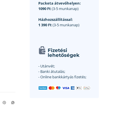
Packeta átvevőhelyen:
1090 Ft
(3-5 munkanap)
Házhozszállítással:
1 390 Ft
(3-5 munkanap)
Fizetési
lehetőségek
- Utánvét;
- Banki átutalás;
- Online bankkártyás fizetés;