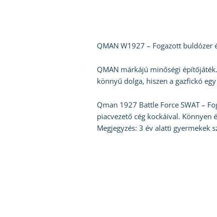
QMAN W1927 – Fogazott buldózer ép
QMAN márkájú minőségi építőjáték. 
könnyű dolga, hiszen a gazfickó egy
Qman 1927 Battle Force SWAT – Foga
piacvezető cég kockáival. Könnyen é
Megjegyzés: 3 év alatti gyermekek s