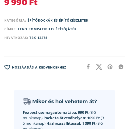
9 990
Ft
KATEGÓRIA:
ÉPÍTŐKOCKÁK ÉS ÉPÍTŐKÉSZLETEK
CÍMKE:
LEGO KOMPATIBILIS ÉPÍTŐJÁTÉK
HIVATKOZÁS:
TBX-13275
HOZZÁADÁS A KEDVENCEKHEZ
Mikor és hol vehetem át?
Foxpost csomagautomatába:
990 Ft
(3-5
munkanap)
Packeta átvevőhelyen:
1090 Ft
(3-
5 munkanap)
Házhozszállítással:
1 390 Ft
(3-5
munkanap)