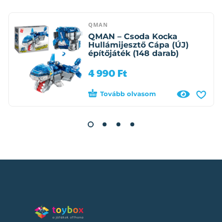
QMAN
QMAN – Csoda Kocka
Hullámijesztő Cápa (ÚJ)
építőjáték (148 darab)
4 990
Ft
Tovább olvasom