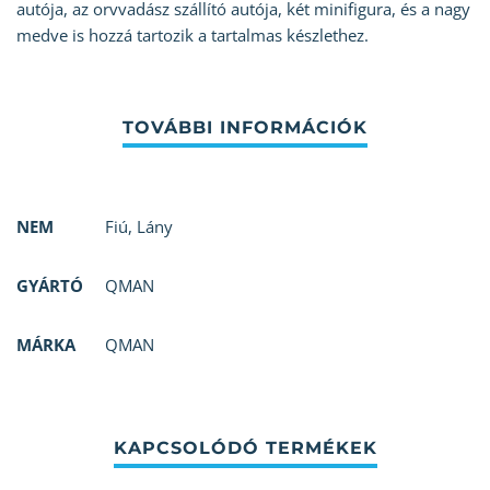
autója, az orvvadász szállító autója, két minifigura, és a nagy
medve is hozzá tartozik a tartalmas készlethez.
NEM
Fiú
,
Lány
GYÁRTÓ
QMAN
MÁRKA
QMAN
KAPCSOLÓDÓ TERMÉKEK