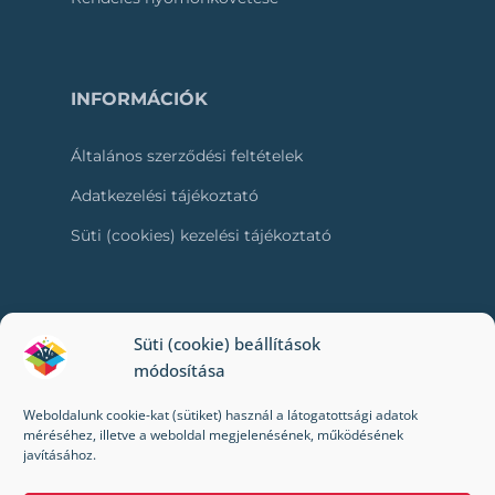
INFORMÁCIÓK
Általános szerződési feltételek
Adatkezelési tájékoztató
Süti (cookies) kezelési tájékoztató
RÓLUNK
Süti (cookie) beállítások
módosítása
Kapcsolat
Weboldalunk cookie-kat (sütiket) használ a látogatottsági adatok
Kik vagyunk mi?
méréséhez, illetve a weboldal megjelenésének, működésének
javításához.
Impresszum