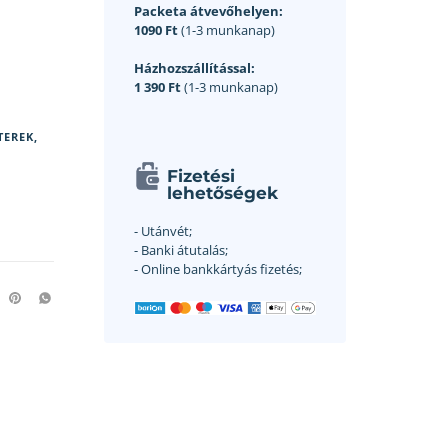
Packeta átvevőhelyen:
1090 Ft
(1-3 munkanap)
Házhozszállítással:
1 390 Ft
(1-3 munkanap)
TEREK,
Fizetési
lehetőségek
- Utánvét;
- Banki átutalás;
- Online bankkártyás fizetés;