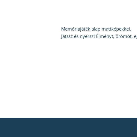
Memóriajáték alap mattképekkel.
Játssz és nyersz! Élményt, örömöt, eg