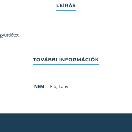
yüttlétet.
NEM
Fiú
,
Lány