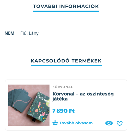
NEM
Fiú
,
Lány
KAPCSOLÓDÓ TERMÉKEK
KÖRVONAL
Körvonal – az őszinteség
játéka
7 890
Ft
Tovább olvasom