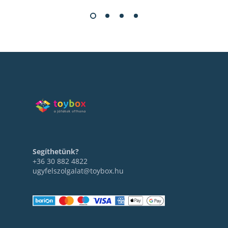
Segíthetünk?
+36 30 882 4822
ugyfelszolgalat@toybox.hu