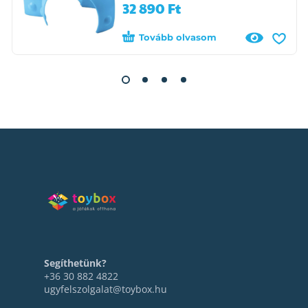
32 890
Ft
Tovább olvasom
Segíthetünk?
+36 30 882 4822
ugyfelszolgalat@toybox.hu