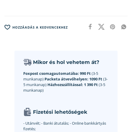
HOZZÁADÁS A KEDVENCEKHEZ
Mikor és hol vehetem át?
Foxpost csomagautomatába:
990 Ft
(3-5
munkanap)
Packeta átvevőhelyen:
1090 Ft
(3-
5 munkanap)
Házhozszállítással:
1 390 Ft
(3-5
munkanap)
Fizetési lehetőségek
- Utánvét;
- Banki átutalás;
- Online bankkártyás
fizetés;