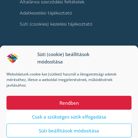
Általános szerződési feltételek
Adatkezelési tájékoztató
Süti (cookies) kezelési tájékoztató
RÓLUNK
Süti (cookie) beállítások
módosítása
Kapcsolat
Weboldalunk cookie-kat (sütiket) használ a látogatottsági adatok
Kik vagyunk mi?
méréséhez, illetve a weboldal megjelenésének, működésének
javításához.
Impresszum
Rendben
Csak a szükséges sütik elfogadása
Süti beállítások módosítása
© 2022-2024 Toybox. Minden jog fenntartva.